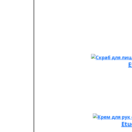
E
Etu