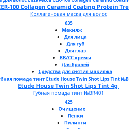
 CER-100 Collagen Ceramid Coating Protein T
Коллагеновая маска для волос
635
Макияж
Для лица
Для губ
Для глаз
BB/CC кремы
Для бровей
Средства для снятия макияжа
Etude House Twin Shot Lips Tint 4g
Губная помада тинт №BR401
425
Очищение
Пенки
Пилинги