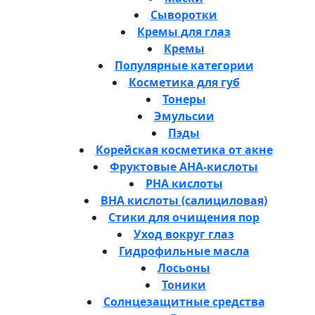
Сыворотки
Кремы для глаз
Кремы
Популярные категории
Косметика для губ
Тонеры
Эмульсии
Пэды
Корейская косметика от акне
Фруктовые AHA-кислоты
PHA кислоты
BHA кислоты (салициловая)
Стики для очищения пор
Уход вокруг глаз
Гидрофильные масла
Лосьоны
Тоники
Солнцезащитные средства