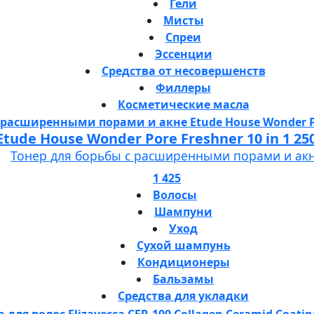
Гели
Мисты
Спреи
Эссенции
Средства от несовершенств
Филлеры
Косметические масла
Etude House Wonder Pore Freshner 10 in 1 25
Тонер для борьбы с расширенными порами и ак
1 425
Волосы
Шампуни
Уход
Сухой шампунь
Кондиционеры
Бальзамы
Средства для укладки