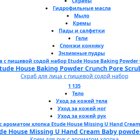
Скрабы
Гидрофильные масла
Мыло
Кремы
Пады и салфетки
Гели
Спонжи конняку
Энзимные пудры
tude House Baking Powder Crunch Pore Scru
Скраб для лица с пищевой содой набор
1 135
Тело
Уход за кожей тела
Уход за кожей ног
Уход за кожей рук
de House Missing U Hand Cream Baby powde
Крем для рук с ароматом хлопка