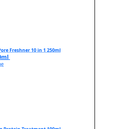
0ml
не