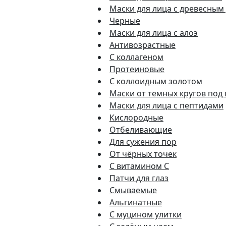
Маски для лица с древесным
Черные
Маски для лица с алоэ
Антивозрастные
С коллагеном
Протеиновые
С коллоидным золотом
Маски от темных кругов под
Маски для лица с пептидами
Кислородные
Отбеливающие
Для сужения пор
От чёрных точек
С витамином C
Патчи для глаз
Смываемые
Альгинатные
С муцином улитки