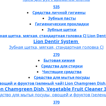
535
Средства личной гигиены
Зубные пасты
Гигиенические прокладки
Зубные щетки
Lion Dentir System
Зубная щетка, мягкая, стандартная головка СJ
270
Бытовая химия
Средства для стирки
Чистящие средства
Средства для мытья посуды
Lion Chamgreen Dish, Vegetable Fruit 
дство для мытья посуды, овощей и фруктов (зелен
370