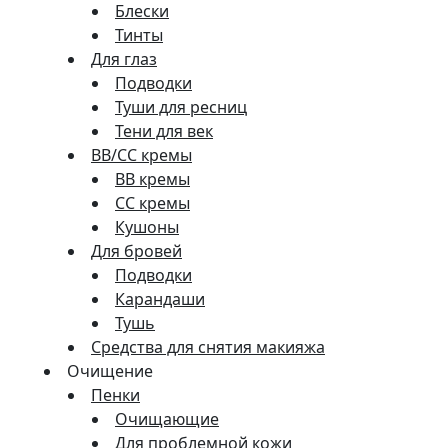
Блески
Тинты
Для глаз
Подводки
Туши для ресниц
Тени для век
BB/CC кремы
BB кремы
СС кремы
Кушоны
Для бровей
Подводки
Карандаши
Тушь
Средства для снятия макияжа
Очищение
Пенки
Очищающие
Для проблемной кожи