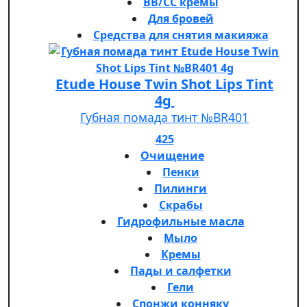
BB/CC кремы
Для бровей
Средства для снятия макияжа
Etude House Twin Shot Lips Tint
4g
Губная помада тинт №BR401
425
Очищение
Пенки
Пилинги
Скрабы
Гидрофильные масла
Мыло
Кремы
Пады и салфетки
Гели
Спонжи конняку