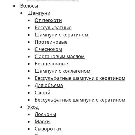
Волосы
Шампуни
От перхоти
Бессульфатные
Шампуни с кератином
Протеиновые
С чесноком
С аргановым маслом
Бесщелочные
Шампуни с коллагеном
Бессульфатные шампуни с кератином
Для объема
С хной
Бессульфатные шампуни с кератином
Уход
Лосьоны
Маски
Сыворотки