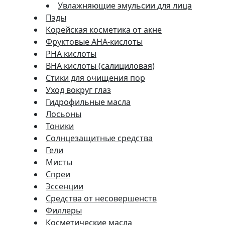
Увлажняющие эмульсии для лица
Пэды
Корейская косметика от акне
Фруктовые AHA-кислоты
PHA кислоты
BHA кислоты (салициловая)
Стики для очищения пор
Уход вокруг глаз
Гидрофильные масла
Лосьоны
Тоники
Солнцезащитные средства
Гели
Мисты
Спреи
Эссенции
Средства от несовершенств
Филлеры
Косметические масла