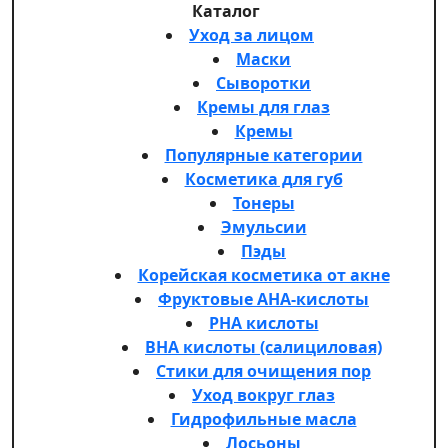
Каталог
Уход за лицом
Маски
Сыворотки
Кремы для глаз
Кремы
Популярные категории
Косметика для губ
Тонеры
Эмульсии
Пэды
Корейская косметика от акне
Фруктовые AHA-кислоты
PHA кислоты
BHA кислоты (салициловая)
Стики для очищения пор
Уход вокруг глаз
Гидрофильные масла
Лосьоны