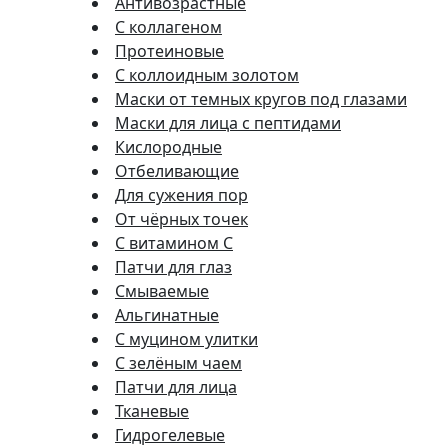
Антивозрастные
С коллагеном
Протеиновые
С коллоидным золотом
Маски от темных кругов под глазами
Маски для лица с пептидами
Кислородные
Отбеливающие
Для сужения пор
От чёрных точек
С витамином C
Патчи для глаз
Смываемые
Альгинатные
С муцином улитки
С зелёным чаем
Патчи для лица
Тканевые
Гидрогелевые