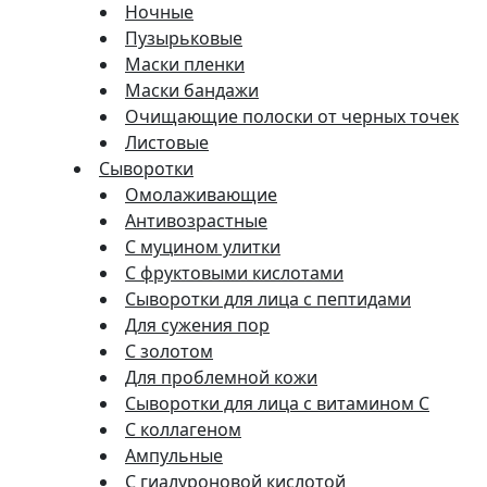
Ночные
Пузырьковые
Маски пленки
Маски бандажи
Очищающие полоски от черных точек
Листовые
Сыворотки
Омолаживающие
Антивозрастные
С муцином улитки
С фруктовыми кислотами
Сыворотки для лица с пептидами
Для сужения пор
С золотом
Для проблемной кожи
Сыворотки для лица с витамином C
С коллагеном
Ампульные
С гиалуроновой кислотой