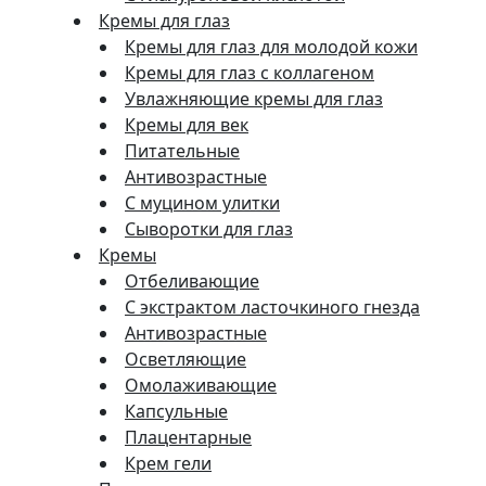
Кремы для глаз
Кремы для глаз для молодой кожи
Кремы для глаз с коллагеном
Увлажняющие кремы для глаз
Кремы для век
Питательные
Антивозрастные
С муцином улитки
Сыворотки для глаз
Кремы
Отбеливающие
С экстрактом ласточкиного гнезда
Антивозрастные
Осветляющие
Омолаживающие
Капсульные
Плацентарные
Крем гели