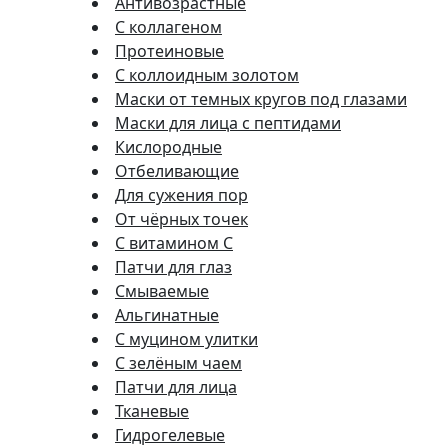
Антивозрастные
С коллагеном
Протеиновые
С коллоидным золотом
Маски от темных кругов под глазами
Маски для лица с пептидами
Кислородные
Отбеливающие
Для сужения пор
От чёрных точек
С витамином C
Патчи для глаз
Смываемые
Альгинатные
С муцином улитки
С зелёным чаем
Патчи для лица
Тканевые
Гидрогелевые