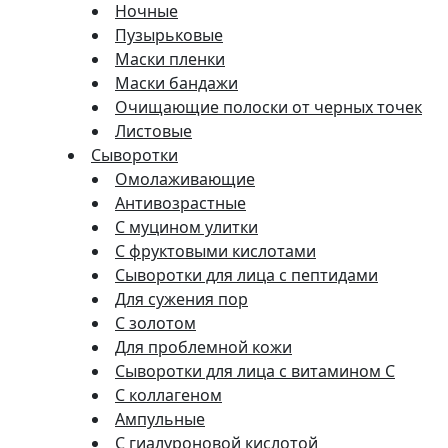
Ночные
Пузырьковые
Маски пленки
Маски бандажи
Очищающие полоски от черных точек
Листовые
Сыворотки
Омолаживающие
Антивозрастные
С муцином улитки
С фруктовыми кислотами
Сыворотки для лица с пептидами
Для сужения пор
С золотом
Для проблемной кожи
Сыворотки для лица с витамином C
С коллагеном
Ампульные
С гиалуроновой кислотой