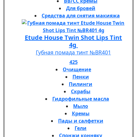
BB/CC кремы
Для бровей
Средства для снятия макияжа
Etude House Twin Shot Lips Tint
4g
Губная помада тинт №BR401
425
Очищение
Пенки
Пилинги
Скрабы
Гидрофильные масла
Мыло
Кремы
Пады и салфетки
Гели
Спонжи конняку