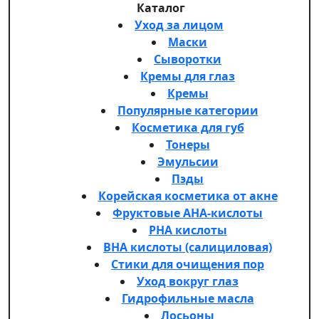
Каталог
Уход за лицом
Маски
Сыворотки
Кремы для глаз
Кремы
Популярные категории
Косметика для губ
Тонеры
Эмульсии
Пэды
Корейская косметика от акне
Фруктовые AHA-кислоты
PHA кислоты
BHA кислоты (салициловая)
Стики для очищения пор
Уход вокруг глаз
Гидрофильные масла
Лосьоны