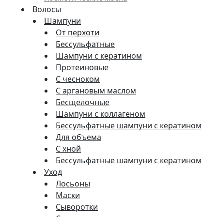
Волосы
Шампуни
От перхоти
Бессульфатные
Шампуни с кератином
Протеиновые
С чесноком
С аргановым маслом
Бесщелочные
Шампуни с коллагеном
Бессульфатные шампуни с кератином
Для объема
С хной
Бессульфатные шампуни с кератином
Уход
Лосьоны
Маски
Сыворотки