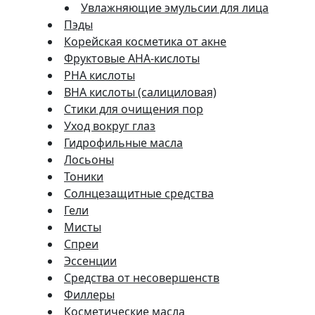
Увлажняющие эмульсии для лица
Пэды
Корейская косметика от акне
Фруктовые AHA-кислоты
PHA кислоты
BHA кислоты (салициловая)
Стики для очищения пор
Уход вокруг глаз
Гидрофильные масла
Лосьоны
Тоники
Солнцезащитные средства
Гели
Мисты
Спреи
Эссенции
Средства от несовершенств
Филлеры
Косметические масла