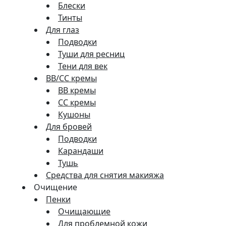
Блески
Тинты
Для глаз
Подводки
Туши для ресниц
Тени для век
BB/CC кремы
BB кремы
СС кремы
Кушоны
Для бровей
Подводки
Карандаши
Тушь
Средства для снятия макияжа
Очищение
Пенки
Очищающие
Для проблемной кожи