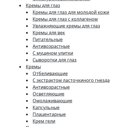
Кремы для глаз
Кремы для глаз для молодой кожи
Кремы для глаз с коллагеном
Увлажняющие кремы для глаз
Кремы для век
Питательные
Антивозрастные
С муцином улитки
Сыворотки для глаз
Кремы
Отбеливающие
С экстрактом ласточкиного гнезда
Антивозрастные
Осветляющие
Омолаживающие
Капсульные
Плацентарные
Крем гели