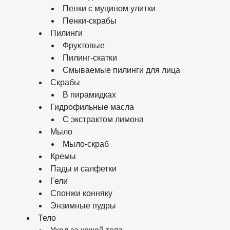
Пенки с муцином улитки
Пенки-скрабы
Пилинги
Фруктовые
Пилинг-скатки
Смываемые пилинги для лица
Скрабы
В пирамидках
Гидрофильные масла
С экстрактом лимона
Мыло
Мыло-скраб
Кремы
Пады и салфетки
Гели
Спонжи конняку
Энзимные пудры
Тело