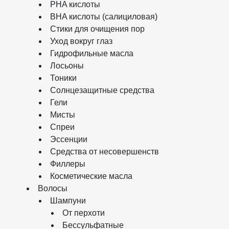
PHA кислоты
BHA кислоты (салициловая)
Стики для очищения пор
Уход вокруг глаз
Гидрофильные масла
Лосьоны
Тоники
Солнцезащитные средства
Гели
Мисты
Спреи
Эссенции
Средства от несовершенств
Филлеры
Косметические масла
Волосы
Шампуни
От перхоти
Бессульфатные