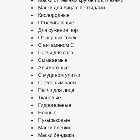
Маски от темных кругов под глазами
Маски для лица с пептидами
Кислородные
Отбеливающие
Для сужения пор
От чёрных точек
С витамином C
Патчи для глаз
Смываемые
Альгинатные
С муцином улитки
С зелёным чаем
Патчи для лица
Тканевые
Гидрогелевые
Ночные
Пузырьковые
Маски пленки
Маски бандажи