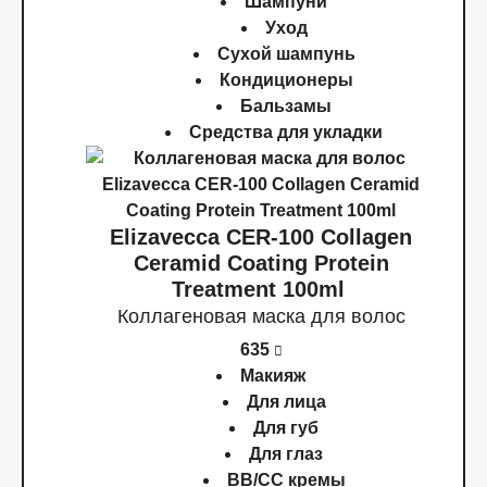
Шампуни
Уход
Сухой шампунь
Кондиционеры
Бальзамы
Средства для укладки
Elizavecca CER-100 Collagen
Ceramid Coating Protein
Treatment 100ml
Коллагеновая маска для волос
635
Макияж
Для лица
Для губ
Для глаз
BB/CC кремы