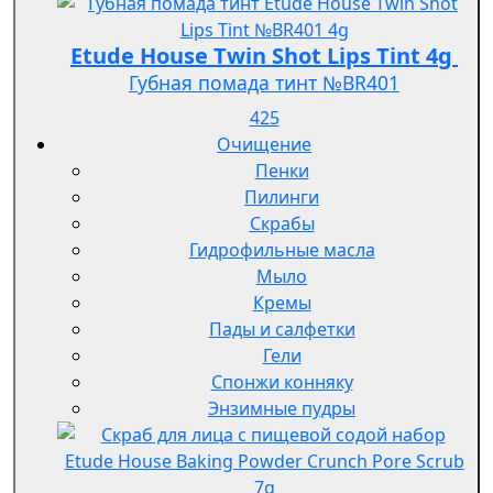
Etude House Twin Shot Lips Tint 4g
Губная помада тинт №BR401
425
Очищение
Пенки
Пилинги
Скрабы
Гидрофильные масла
Мыло
Кремы
Пады и салфетки
Гели
Спонжи конняку
Энзимные пудры