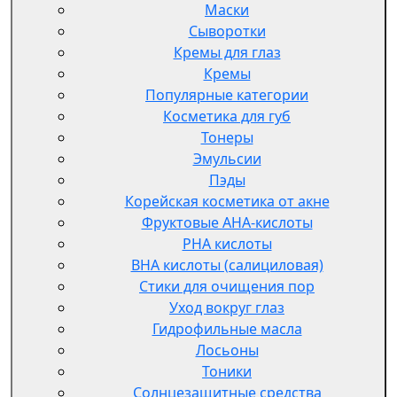
Маски
Сыворотки
Кремы для глаз
Кремы
Популярные категории
Косметика для губ
Тонеры
Эмульсии
Пэды
Корейская косметика от акне
Фруктовые AHA-кислоты
PHA кислоты
BHA кислоты (салициловая)
Стики для очищения пор
Уход вокруг глаз
Гидрофильные масла
Лосьоны
Тоники
Солнцезащитные средства