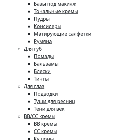
Базы под макияж
Тональные кремы
Пудры
Консилеры
Матирующие салфетки
Румяна
Для губ
Помады
Бальзамы
Блески
Тинты
Для глаз
Подводки
Туши для ресниц
Тени для век
BB/CC кремы
BB кремы
СС кремы
Кушоны