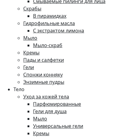
Смываемые пилинги для лица
Скрабы
В пирамидках
Гидрофильные масла
С экстрактом лимона
Мыло
Мыло-скраб
Кремы
Пады и салфетки
Гели
Спонжи конняку
Энзимные пудры
Тело
Уход за кожей тела
Парфюмированные
Гели для душа
Мыло
Универсальные гели
Кремы