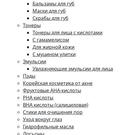
Бальзамы для губ
Маски для губ
Скрабы для губ
Тонеры
Тонеры для лица с кислотами
С гамамелисом
Для жирной кожи
С муцином улитки
Эмульсии
Увлажняющие эмульсии для лица
Пэды
Корейская косметика от акне
Фруктовые AHA-кислоты
PHA кислоты
BHA кислоты (салициловая)
Стики для очищения пор
Уход вокруг глаз
Гидрофильные масла
Лосьоны