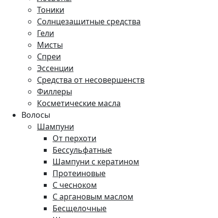
Тоники
Солнцезащитные средства
Гели
Мисты
Спреи
Эссенции
Средства от несовершенств
Филлеры
Косметические масла
Волосы
Шампуни
От перхоти
Бессульфатные
Шампуни с кератином
Протеиновые
С чесноком
С аргановым маслом
Бесщелочные