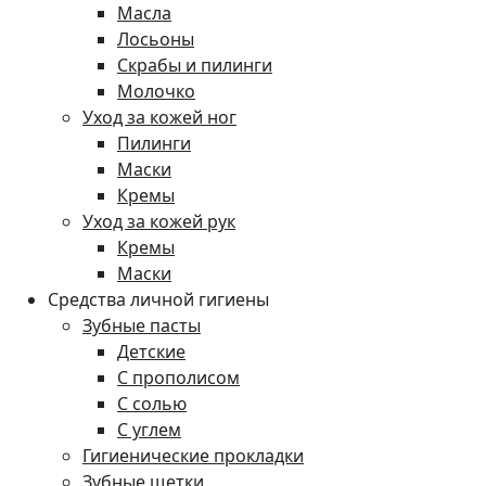
Масла
Лосьоны
Скрабы и пилинги
Молочко
Уход за кожей ног
Пилинги
Маски
Кремы
Уход за кожей рук
Кремы
Маски
Средства личной гигиены
Зубные пасты
Детские
С прополисом
С солью
С углем
Гигиенические прокладки
Зубные щетки