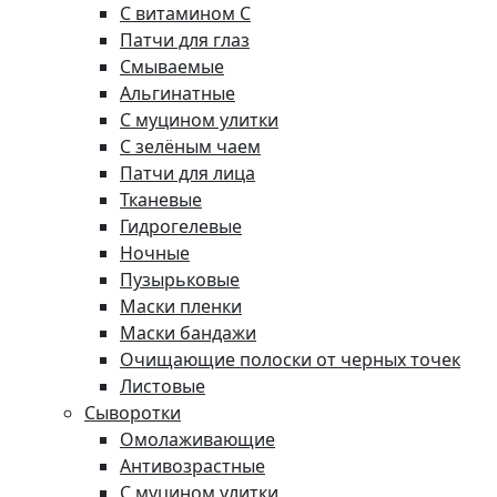
С витамином C
Патчи для глаз
Смываемые
Альгинатные
С муцином улитки
С зелёным чаем
Патчи для лица
Тканевые
Гидрогелевые
Ночные
Пузырьковые
Маски пленки
Маски бандажи
Очищающие полоски от черных точек
Листовые
Сыворотки
Омолаживающие
Антивозрастные
С муцином улитки