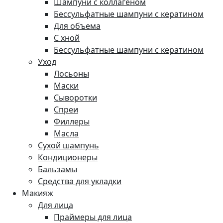
Шампуни с коллагеном
Бессульфатные шампуни с кератином
Для объема
С хной
Бессульфатные шампуни с кератином
Уход
Лосьоны
Маски
Сыворотки
Спреи
Филлеры
Масла
Сухой шампунь
Кондиционеры
Бальзамы
Средства для укладки
Макияж
Для лица
Праймеры для лица