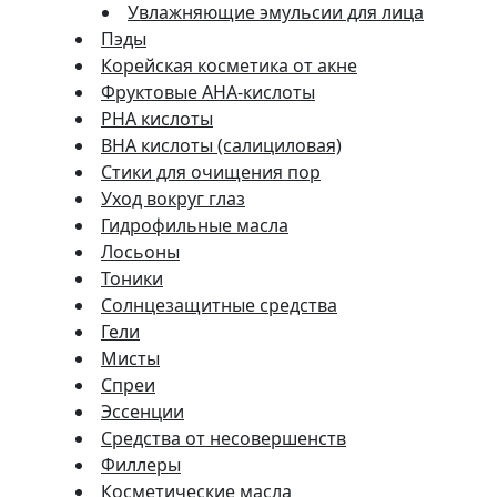
Увлажняющие эмульсии для лица
Пэды
Корейская косметика от акне
Фруктовые AHA-кислоты
PHA кислоты
BHA кислоты (салициловая)
Стики для очищения пор
Уход вокруг глаз
Гидрофильные масла
Лосьоны
Тоники
Солнцезащитные средства
Гели
Мисты
Спреи
Эссенции
Средства от несовершенств
Филлеры
Косметические масла