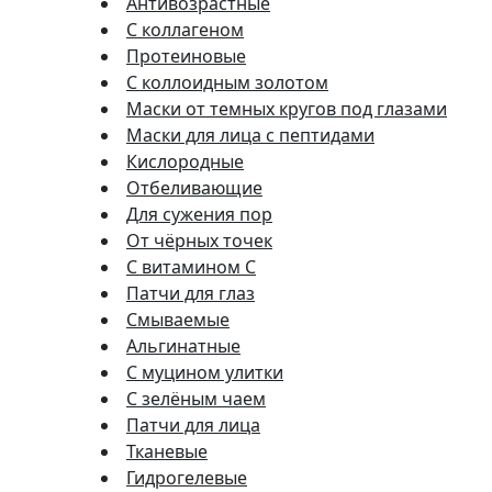
Антивозрастные
С коллагеном
Протеиновые
С коллоидным золотом
Маски от темных кругов под глазами
Маски для лица с пептидами
Кислородные
Отбеливающие
Для сужения пор
От чёрных точек
С витамином C
Патчи для глаз
Смываемые
Альгинатные
С муцином улитки
С зелёным чаем
Патчи для лица
Тканевые
Гидрогелевые