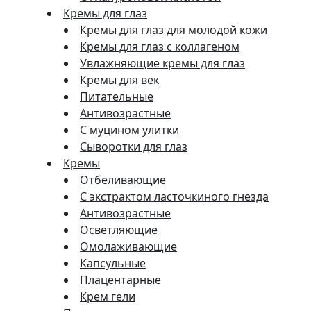
Кремы для глаз
Кремы для глаз для молодой кожи
Кремы для глаз с коллагеном
Увлажняющие кремы для глаз
Кремы для век
Питательные
Антивозрастные
С муцином улитки
Сыворотки для глаз
Кремы
Отбеливающие
С экстрактом ласточкиного гнезда
Антивозрастные
Осветляющие
Омолаживающие
Капсульные
Плацентарные
Крем гели