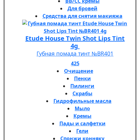
BB/CC кремы
Для бровей
Средства для снятия макияжа
Etude House Twin Shot Lips Tint
4g
Губная помада тинт №BR401
425
Очищение
Пенки
Пилинги
Скрабы
Гидрофильные масла
Мыло
Кремы
Пады и салфетки
Гели
Спонжи конняку