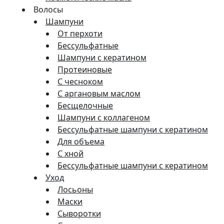
Волосы
Шампуни
От перхоти
Бессульфатные
Шампуни с кератином
Протеиновые
С чесноком
С аргановым маслом
Бесщелочные
Шампуни с коллагеном
Бессульфатные шампуни с кератином
Для объема
С хной
Бессульфатные шампуни с кератином
Уход
Лосьоны
Маски
Сыворотки