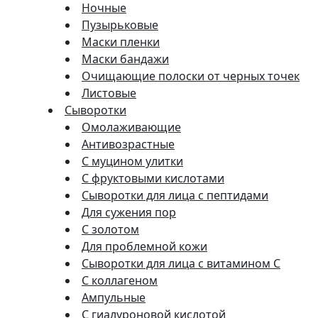
Ночные
Пузырьковые
Маски пленки
Маски бандажи
Очищающие полоски от черных точек
Листовые
Сыворотки
Омолаживающие
Антивозрастные
С муцином улитки
С фруктовыми кислотами
Сыворотки для лица с пептидами
Для сужения пор
С золотом
Для проблемной кожи
Сыворотки для лица с витамином C
С коллагеном
Ампульные
С гиалуроновой кислотой