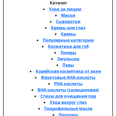
Каталог
Уход за лицом
Маски
Сыворотки
Кремы для глаз
Кремы
Популярные категории
Косметика для губ
Тонеры
Эмульсии
Пэды
Корейская косметика от акне
Фруктовые AHA-кислоты
PHA кислоты
BHA кислоты (салициловая)
Стики для очищения пор
Уход вокруг глаз
Гидрофильные масла
Лосьоны