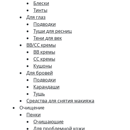
Блески
Тинты
Для глаз
Подводки
Туши для ресниц
Тени для век
BB/CC кремы
BB кремы
СС кремы
Кушоны
Для бровей
Подводки
Карандаши
Тушь
Средства для снятия макияжа
Очищение
Пенки
Очищающие
Для проблемной кожи