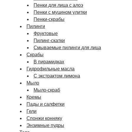
Пенки для лица с алоэ
Пенки с муцином улитки
Пенки-скрабы
Пилинги
Фруктовые
Пилинг-скатки
Смываемые пилинги для лица
Скрабы
В пирамидках
Гидрофильные масла
С экстрактом лимона
Мыло
Мыло-скраб
Кремы
Пады и салфетки
Гели
Спонжи конняку
Энзимные пудры