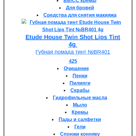
BB/CC кремы
Для бровей
Средства для снятия макияжа
Etude House Twin Shot Lips Tint
4g
Губная помада тинт №BR401
425
Очищение
Пенки
Пилинги
Скрабы
Гидрофильные масла
Мыло
Кремы
Пады и салфетки
Гели
Спонжи конняку