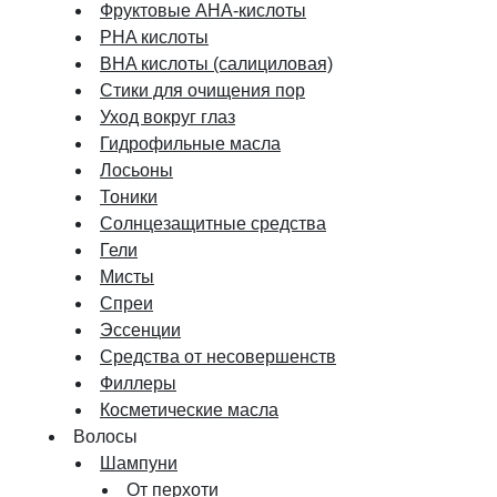
Фруктовые AHA-кислоты
PHA кислоты
BHA кислоты (салициловая)
Стики для очищения пор
Уход вокруг глаз
Гидрофильные масла
Лосьоны
Тоники
Солнцезащитные средства
Гели
Мисты
Спреи
Эссенции
Средства от несовершенств
Филлеры
Косметические масла
Волосы
Шампуни
От перхоти