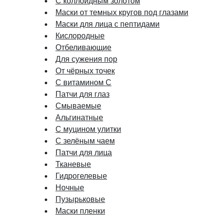
С коллоидным золотом
Маски от темных кругов под глазами
Маски для лица с пептидами
Кислородные
Отбеливающие
Для сужения пор
От чёрных точек
С витамином C
Патчи для глаз
Смываемые
Альгинатные
С муцином улитки
С зелёным чаем
Патчи для лица
Тканевые
Гидрогелевые
Ночные
Пузырьковые
Маски пленки