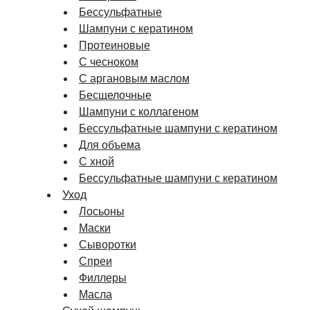
Бессульфатные
Шампуни с кератином
Протеиновые
С чесноком
С аргановым маслом
Бесщелочные
Шампуни с коллагеном
Бессульфатные шампуни с кератином
Для объема
С хной
Бессульфатные шампуни с кератином
Уход
Лосьоны
Маски
Сыворотки
Спреи
Филлеры
Масла