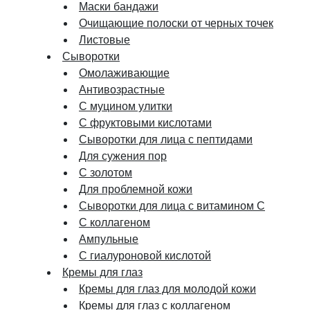
Маски бандажи
Очищающие полоски от черных точек
Листовые
Сыворотки
Омолаживающие
Антивозрастные
С муцином улитки
С фруктовыми кислотами
Сыворотки для лица с пептидами
Для сужения пор
С золотом
Для проблемной кожи
Сыворотки для лица с витамином C
С коллагеном
Ампульные
С гиалуроновой кислотой
Кремы для глаз
Кремы для глаз для молодой кожи
Кремы для глаз с коллагеном