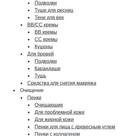
Подводки
Туши для ресниц
Тени для век
BB/CC кремы
BB кремы
СС кремы
Кушоны
Для бровей
Подводки
Карандаши
Тушь
Средства для снятия макияжа
Очищение
Пенки
Очищающие
Для проблемной кожи
Для жирной кожи
Пенки для лица с древесным углем
Пенки с коллагеном