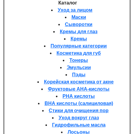
Каталог
Уход за лицом
Маски
Сыворотки
Кремы для глаз
Кремы
Популярные категории
Косметика для губ
Тонеры
Эмульсии
Пэды
Корейская косметика от акне
Фруктовые AHA-кислоты
PHA кислоты
BHA кислоты (салициловая)
Стики для очищения пор
Уход вокруг глаз
Гидрофильные масла
Лосьоны