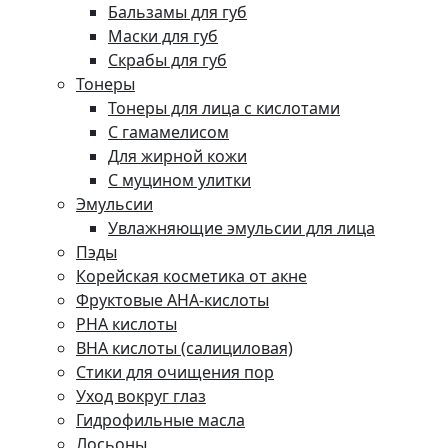
Бальзамы для губ
Маски для губ
Скрабы для губ
Тонеры
Тонеры для лица с кислотами
С гамамелисом
Для жирной кожи
С муцином улитки
Эмульсии
Увлажняющие эмульсии для лица
Пэды
Корейская косметика от акне
Фруктовые AHA-кислоты
PHA кислоты
BHA кислоты (салициловая)
Стики для очищения пор
Уход вокруг глаз
Гидрофильные масла
Лосьоны