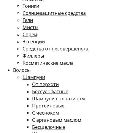
Тоники
Солнцезащитные средства
Гели
Мисты
Спреи
Эссенции
Средства от несовершенств
Филлеры
Косметические масла
Волосы
Шампуни
От перхоти
Бессульфатные
Шампуни с кератином
Протеиновые
С чесноком
С аргановым маслом
Бесщелочные