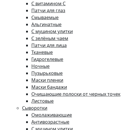
С витамином C
Патчи для глаз
Смываемые
Альгинатные
С муцином улитки
С зелёным чаем
Патчи для лица
Тканевые
Гидрогелевые
Ночные
Пузырьковые
Маски пленки
Маски бандажи
Очищающие полоски от черных точек
Листовые
Сыворотки
Омолаживающие
Антивозрастные
С муцином улитки