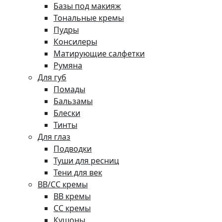
Базы под макияж
Тональные кремы
Пудры
Консилеры
Матирующие салфетки
Румяна
Для губ
Помады
Бальзамы
Блески
Тинты
Для глаз
Подводки
Туши для ресниц
Тени для век
BB/CC кремы
BB кремы
СС кремы
Кушоны