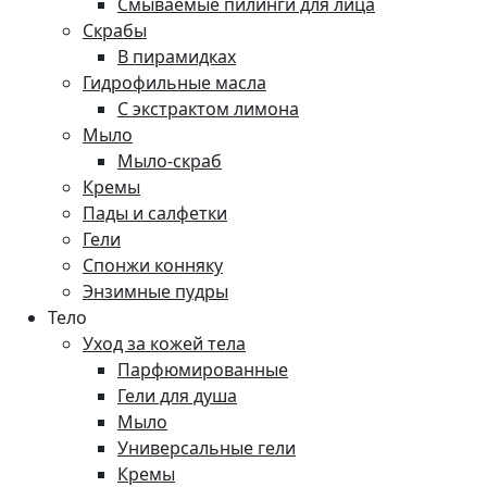
Смываемые пилинги для лица
Скрабы
В пирамидках
Гидрофильные масла
С экстрактом лимона
Мыло
Мыло-скраб
Кремы
Пады и салфетки
Гели
Спонжи конняку
Энзимные пудры
Тело
Уход за кожей тела
Парфюмированные
Гели для душа
Мыло
Универсальные гели
Кремы