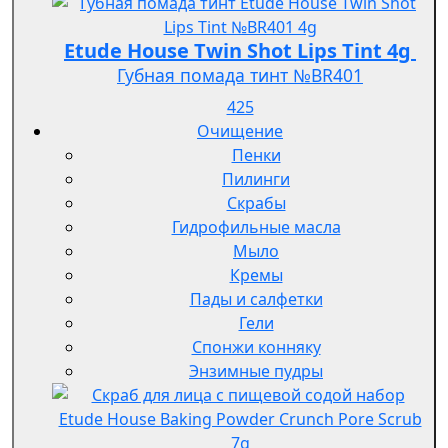
Etude House Twin Shot Lips Tint 4g
Губная помада тинт №BR401
425
Очищение
Пенки
Пилинги
Скрабы
Гидрофильные масла
Мыло
Кремы
Пады и салфетки
Гели
Спонжи конняку
Энзимные пудры