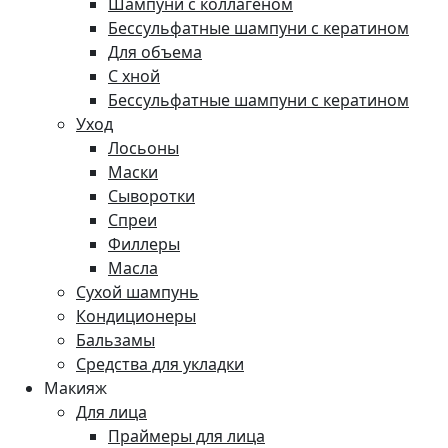
Шампуни с коллагеном
Бессульфатные шампуни с кератином
Для объема
С хной
Бессульфатные шампуни с кератином
Уход
Лосьоны
Маски
Сыворотки
Спреи
Филлеры
Масла
Сухой шампунь
Кондиционеры
Бальзамы
Средства для укладки
Макияж
Для лица
Праймеры для лица