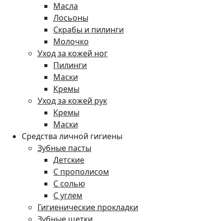
Масла
Лосьоны
Скрабы и пилинги
Молочко
Уход за кожей ног
Пилинги
Маски
Кремы
Уход за кожей рук
Кремы
Маски
Средства личной гигиены
Зубные пасты
Детские
С прополисом
С солью
С углем
Гигиенические прокладки
Зубные щетки