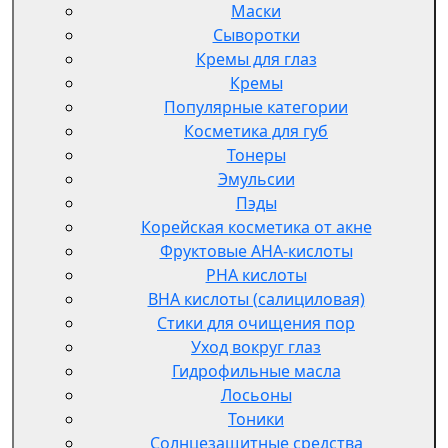
Маски
Сыворотки
Кремы для глаз
Кремы
Популярные категории
Косметика для губ
Тонеры
Эмульсии
Пэды
Корейская косметика от акне
Фруктовые AHA-кислоты
PHA кислоты
BHA кислоты (салициловая)
Стики для очищения пор
Уход вокруг глаз
Гидрофильные масла
Лосьоны
Тоники
Солнцезащитные средства