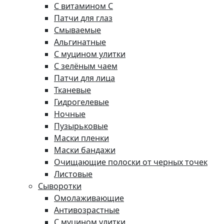
С витамином C
Патчи для глаз
Смываемые
Альгинатные
С муцином улитки
С зелёным чаем
Патчи для лица
Тканевые
Гидрогелевые
Ночные
Пузырьковые
Маски пленки
Маски бандажи
Очищающие полоски от черных точек
Листовые
Сыворотки
Омолаживающие
Антивозрастные
С муцином улитки