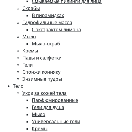
Смываемые пилинги для лица
Скрабы
В пирамидках
Гидрофильные масла
С экстрактом лимона
Мыло
Мыло-скраб
Кремы
Пады и салфетки
Гели
Спонжи конняку
Энзимные пудры
Тело
Уход за кожей тела
Парфюмированные
Гели для душа
Мыло
Универсальные гели
Кремы