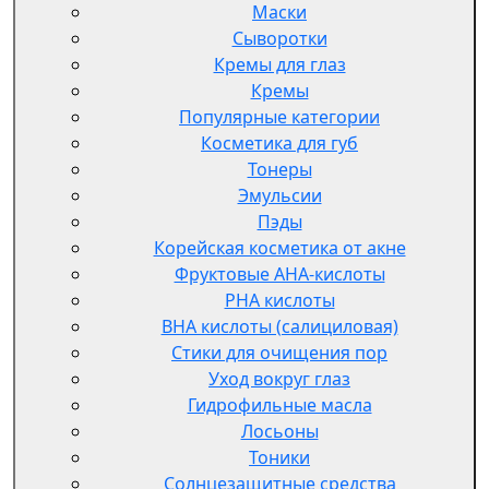
Маски
Сыворотки
Кремы для глаз
Кремы
Популярные категории
Косметика для губ
Тонеры
Эмульсии
Пэды
Корейская косметика от акне
Фруктовые AHA-кислоты
PHA кислоты
BHA кислоты (салициловая)
Стики для очищения пор
Уход вокруг глаз
Гидрофильные масла
Лосьоны
Тоники
Солнцезащитные средства