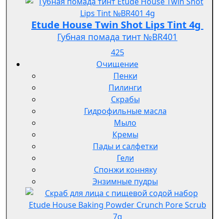
Etude House Twin Shot Lips Tint 4g
Губная помада тинт №BR401
425
Очищение
Пенки
Пилинги
Скрабы
Гидрофильные масла
Мыло
Кремы
Пады и салфетки
Гели
Спонжи конняку
Энзимные пудры