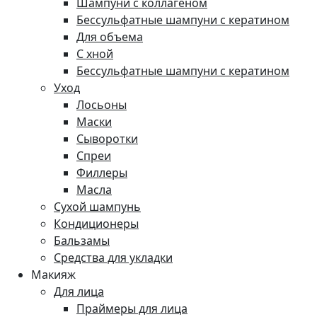
Шампуни с коллагеном
Бессульфатные шампуни с кератином
Для объема
С хной
Бессульфатные шампуни с кератином
Уход
Лосьоны
Маски
Сыворотки
Спреи
Филлеры
Масла
Сухой шампунь
Кондиционеры
Бальзамы
Средства для укладки
Макияж
Для лица
Праймеры для лица