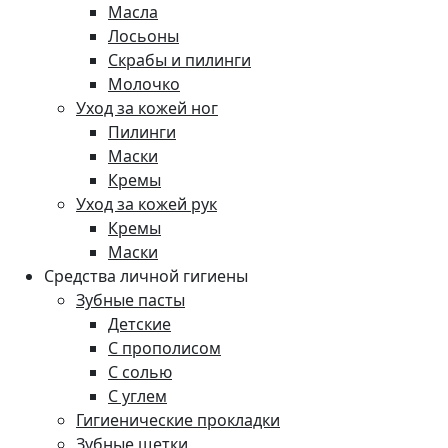
Масла
Лосьоны
Скрабы и пилинги
Молочко
Уход за кожей ног
Пилинги
Маски
Кремы
Уход за кожей рук
Кремы
Маски
Средства личной гигиены
Зубные пасты
Детские
С прополисом
С солью
С углем
Гигиенические прокладки
Зубные щетки