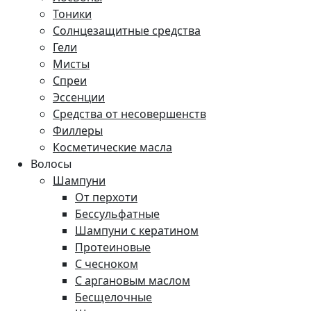
Тоники
Солнцезащитные средства
Гели
Мисты
Спреи
Эссенции
Средства от несовершенств
Филлеры
Косметические масла
Волосы
Шампуни
От перхоти
Бессульфатные
Шампуни с кератином
Протеиновые
С чесноком
С аргановым маслом
Бесщелочные