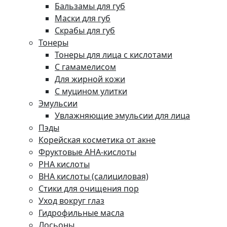
Бальзамы для губ
Маски для губ
Скрабы для губ
Тонеры
Тонеры для лица с кислотами
С гамамелисом
Для жирной кожи
С муцином улитки
Эмульсии
Увлажняющие эмульсии для лица
Пэды
Корейская косметика от акне
Фруктовые AHA-кислоты
PHA кислоты
BHA кислоты (салициловая)
Стики для очищения пор
Уход вокруг глаз
Гидрофильные масла
Лосьоны