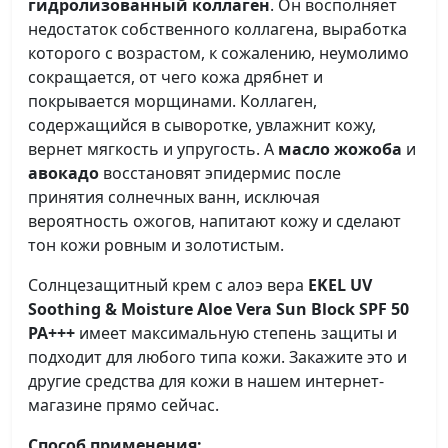
гидролизованный коллаген
. Он восполняет
недостаток собственного коллагена, выработка
которого с возрастом, к сожалению, неумолимо
сокращается, от чего кожа дрябнет и
покрывается морщинами. Коллаген,
содержащийся в сыворотке, увлажнит кожу,
вернет мягкость и упругость. А
масло жожоба
и
авокадо
восстановят эпидермис после
принятия солнечных ванн, исключая
вероятность ожогов, напитают кожу и сделают
тон кожи ровным и золотистым.
Солнцезащитный крем с алоэ вера
EKEL UV
Soothing & Moisture Aloe Vera Sun Block SPF 50
PA+++
имеет максимальную степень защиты и
подходит для любого типа кожи. Закажите это и
другие средства для кожи в нашем интернет-
магазине прямо сейчас.
Способ применения: