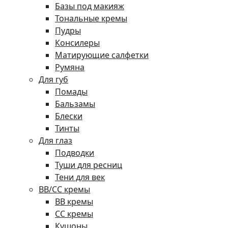
Базы под макияж
Тональные кремы
Пудры
Консилеры
Матирующие салфетки
Румяна
Для губ
Помады
Бальзамы
Блески
Тинты
Для глаз
Подводки
Туши для ресниц
Тени для век
BB/CC кремы
BB кремы
СС кремы
Кушоны