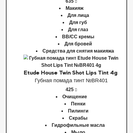
635
Макияж
Для лица
Для губ
Для глаз
BB/CC кремы
Для бровей
Средства для снятия макияжа
Etude House Twin Shot Lips Tint 4g
Губная помада тинт №BR401
425
Очищение
Пенки
Пилинги
Скрабы
Гидрофильные масла
Мыло