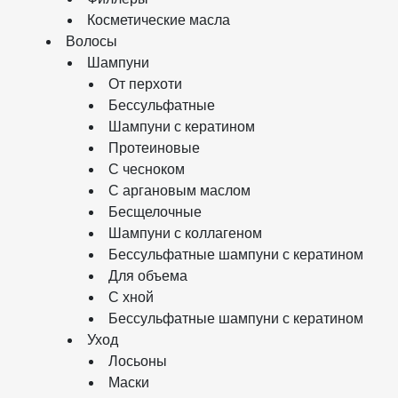
Косметические масла
Волосы
Шампуни
От перхоти
Бессульфатные
Шампуни с кератином
Протеиновые
С чесноком
С аргановым маслом
Бесщелочные
Шампуни с коллагеном
Бессульфатные шампуни с кератином
Для объема
С хной
Бессульфатные шампуни с кератином
Уход
Лосьоны
Маски