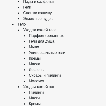
Пады и салфетки
Гели
Спонжи конняку
Энзимные пудры
Тело
Уход за кожей тела
Парфюмированные
Гели для душа
Мыло
Универсальные гели
Кремы
Масла
Лосьоны
Скрабы и пилинги
Молочко
Уход за кожей ног
Пилинги
Маски
Кремы