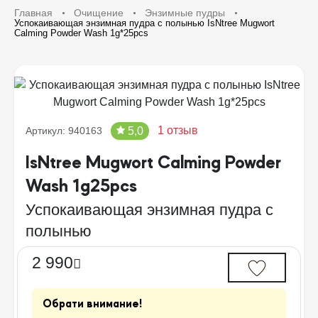
Главная
Очищение
Энзимные пудры
Успокаивающая энзимная пудра с полынью IsNtree Mugwort
Calming Powder Wash 1g*25pcs
1 отзыв
5,0
Артикул: 940163
IsNtree Mugwort Calming Powder
Wash 1g25pcs
Успокаивающая энзимная пудра с
полынью
2 990
Обрати внимание!