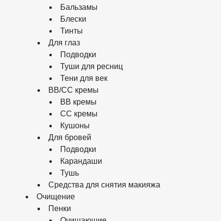
Бальзамы
Блески
Тинты
Для глаз
Подводки
Туши для ресниц
Тени для век
BB/CC кремы
BB кремы
СС кремы
Кушоны
Для бровей
Подводки
Карандаши
Тушь
Средства для снятия макияжа
Очищение
Пенки
Очищающие