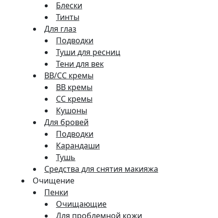
Блески
Тинты
Для глаз
Подводки
Туши для ресниц
Тени для век
BB/CC кремы
BB кремы
СС кремы
Кушоны
Для бровей
Подводки
Карандаши
Тушь
Средства для снятия макияжа
Очищение
Пенки
Очищающие
Для проблемной кожи