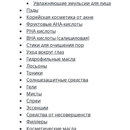
Увлажняющие эмульсии для лица
Пэды
Корейская косметика от акне
Фруктовые AHA-кислоты
PHA кислоты
BHA кислоты (салициловая)
Стики для очищения пор
Уход вокруг глаз
Гидрофильные масла
Лосьоны
Тоники
Солнцезащитные средства
Гели
Мисты
Спреи
Эссенции
Средства от несовершенств
Филлеры
Косметические масла