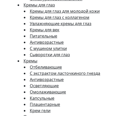
Кремы для глаз
Кремы для глаз для молодой кожи
Кремы для глаз с коллагеном
Увлажняющие кремы для глаз
Кремы для век
Питательные
Антивозрастные
С муцином улитки
Сыворотки для глаз
Кремы
Отбеливающие
С экстрактом ласточкиного гнезда
Антивозрастные
Осветляющие
Омолаживающие
Капсульные
Плацентарные
Крем гели