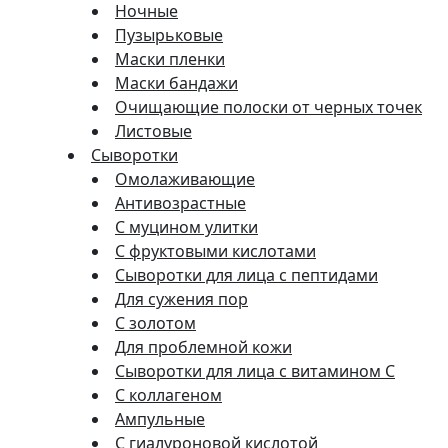
Ночные
Пузырьковые
Маски пленки
Маски бандажи
Очищающие полоски от черных точек
Листовые
Сыворотки
Омолаживающие
Антивозрастные
С муцином улитки
С фруктовыми кислотами
Сыворотки для лица с пептидами
Для сужения пор
С золотом
Для проблемной кожи
Сыворотки для лица с витамином C
С коллагеном
Ампульные
С гиалуроновой кислотой