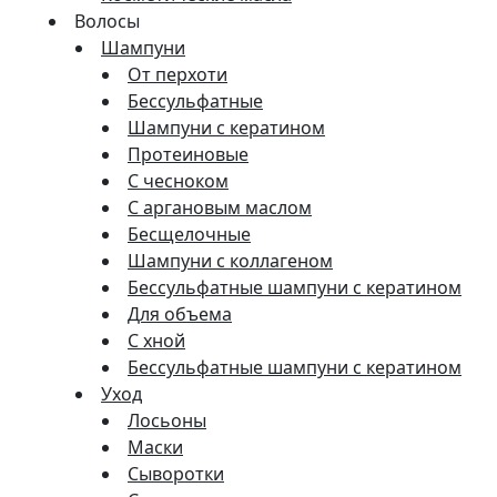
Волосы
Шампуни
От перхоти
Бессульфатные
Шампуни с кератином
Протеиновые
С чесноком
С аргановым маслом
Бесщелочные
Шампуни с коллагеном
Бессульфатные шампуни с кератином
Для объема
С хной
Бессульфатные шампуни с кератином
Уход
Лосьоны
Маски
Сыворотки