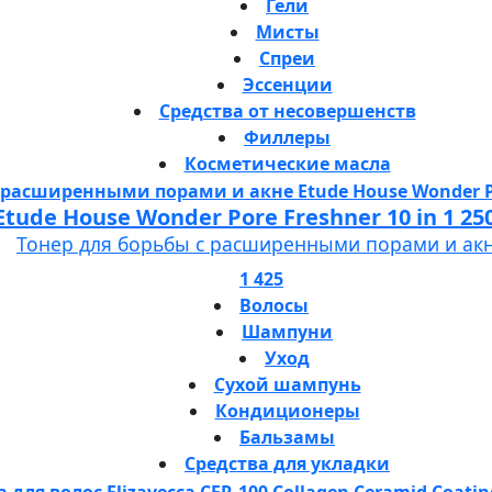
Гели
Мисты
Спреи
Эссенции
Средства от несовершенств
Филлеры
Косметические масла
Etude House Wonder Pore Freshner 10 in 1 25
Тонер для борьбы с расширенными порами и ак
1 425
Волосы
Шампуни
Уход
Сухой шампунь
Кондиционеры
Бальзамы
Средства для укладки