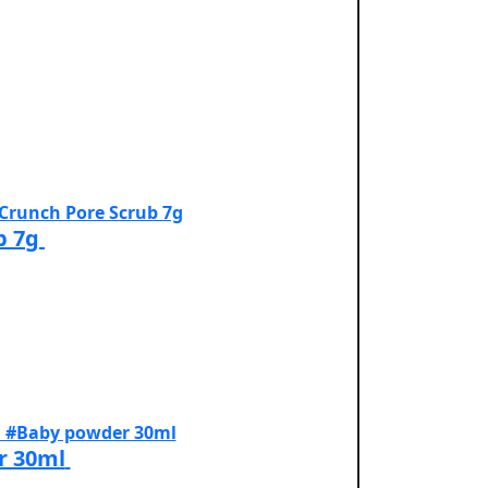
b 7g
r 30ml