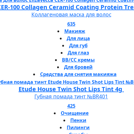
 CER-100 Collagen Ceramid Coating Protein T
Коллагеновая маска для волос
635
Макияж
Для лица
Для губ
Для глаз
BB/CC кремы
Для бровей
Средства для снятия макияжа
Etude House Twin Shot Lips Tint 4g
Губная помада тинт №BR401
425
Очищение
Пенки
Пилинги