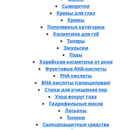
Сыворотки
Кремы для глаз
Кремы
Популярные категории
Косметика для губ
Тонеры
Эмульсии
Пэды
Корейская косметика от акне
Фруктовые AHA-кислоты
PHA кислоты
BHA кислоты (салициловая)
Стики для очищения пор
Уход вокруг глаз
Гидрофильные масла
Лосьоны
Тоники
Солнцезащитные средства