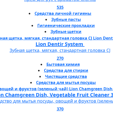
535
Средства личной гигиены
Зубные пасты
Гигиенические прокладки
Зубные щетки
Lion Dentir System
Зубная щетка, мягкая, стандартная головка СJ
270
Бытовая химия
Средства для стирки
Чистящие средства
Средства для мытья посуды
Lion Chamgreen Dish, Vegetable Fruit 
дство для мытья посуды, овощей и фруктов (зелен
370