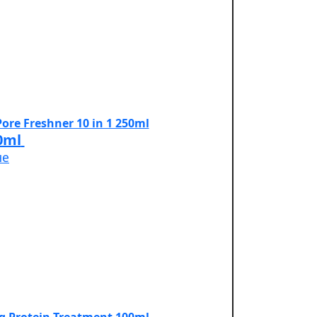
0ml
не