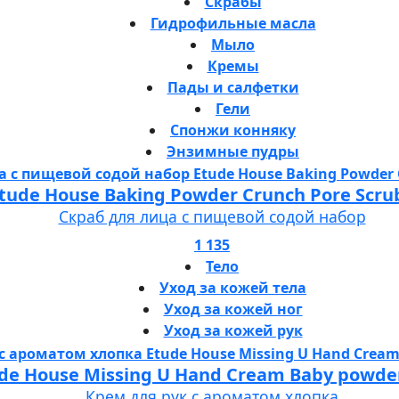
Скрабы
Гидрофильные масла
Мыло
Кремы
Пады и салфетки
Гели
Спонжи конняку
Энзимные пудры
tude House Baking Powder Crunch Pore Scru
Скраб для лица с пищевой содой набор
1 135
Тело
Уход за кожей тела
Уход за кожей ног
Уход за кожей рук
de House Missing U Hand Cream Baby powde
Крем для рук с ароматом хлопка