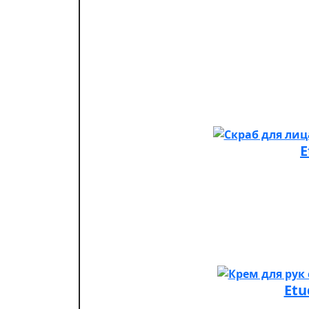
E
Etu