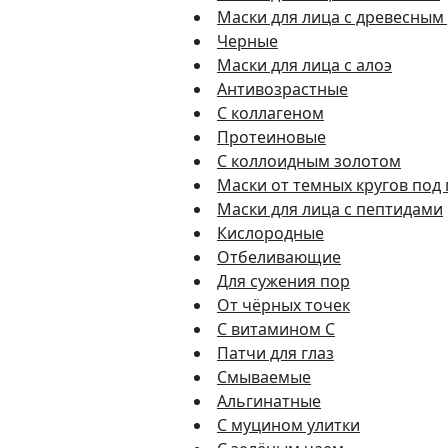
Маски для лица с древесным
Черные
Маски для лица с алоэ
Антивозрастные
С коллагеном
Протеиновые
С коллоидным золотом
Маски от темных кругов под
Маски для лица с пептидами
Кислородные
Отбеливающие
Для сужения пор
От чёрных точек
С витамином C
Патчи для глаз
Смываемые
Альгинатные
С муцином улитки