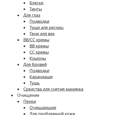
Блески
Тинты
Для глаз
Подводки
Туши для ресниц
Тени для век
BB/CC кремы
BB кремы
СС кремы
Кушоны
Для бровей
Подводки
Карандаши
Тушь
Средства для снятия макияжа
Очищение
Пенки
Очищающие
Для проблемной кожи