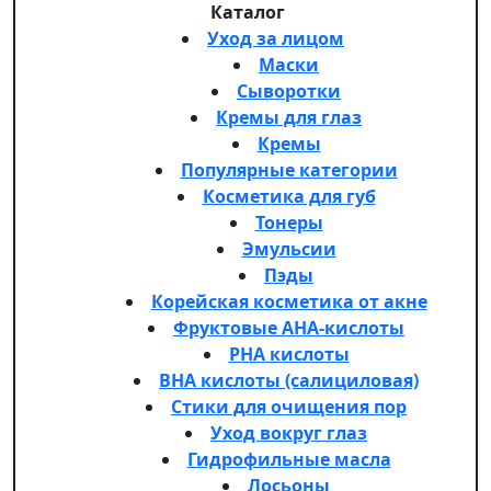
Каталог
Уход за лицом
Маски
Сыворотки
Кремы для глаз
Кремы
Популярные категории
Косметика для губ
Тонеры
Эмульсии
Пэды
Корейская косметика от акне
Фруктовые AHA-кислоты
PHA кислоты
BHA кислоты (салициловая)
Стики для очищения пор
Уход вокруг глаз
Гидрофильные масла
Лосьоны