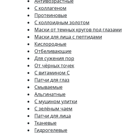
Антивозрастные
С коллагеном
Протеиновые
С коллоидным золотом
Маски от темных кругов под глазами
Маски для лица с пептидами
Кислородные
Отбеливающие
Для сужения пор
От чёрных точек
С витамином C
Патчи для глаз
Смываемые
Альгинатные
С муцином улитки
С зелёным чаем
Патчи для лица
Тканевые
Гидрогелевые