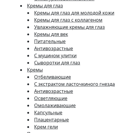
Кремы для глаз
Кремы для глаз для молодой кожи
Кремы для глаз с коллагеном
Увлажняющие кремы для глаз
Кремы для век
Питательные
Антивозрастные
С муцином улитки
Сыворотки для глаз
Кремы
Отбеливающие
С экстрактом ласточкиного гнезда
Антивозрастные
Осветляющие
Омолаживающие
Капсульные
Плацентарные
Крем гели