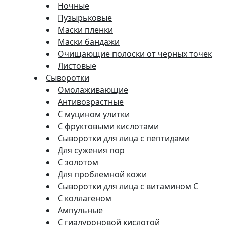
Ночные
Пузырьковые
Маски пленки
Маски бандажи
Очищающие полоски от черных точек
Листовые
Сыворотки
Омолаживающие
Антивозрастные
С муцином улитки
С фруктовыми кислотами
Сыворотки для лица с пептидами
Для сужения пор
С золотом
Для проблемной кожи
Сыворотки для лица с витамином C
С коллагеном
Ампульные
С гиалуроновой кислотой