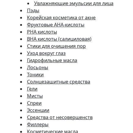
Увлажняющие эмульсии для лица
Пэды
Корейская косметика от акне
Фруктовые AHA-кислоты
PHA кислоты
BHA кислоты (салициловая)
Стики для очищения пор
Уход вокруг глаз
Гидрофильные масла
Лосьоны
Тоники
Солнцезащитные средства
Гели
Мисты
Спреи
Эссенции
Средства от несовершенств
Филлеры
Косметические масла