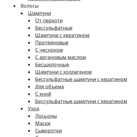
Волосы
Шампуни
От перхоти
Бессульфатные
Шампуни с кератином
Протеиновые
С чесноком
С аргановым маслом
Бесщелочные
Шампуни с коллагеном
Бессульфатные шампуни с кератином
Для объема
С хной
Бессульфатные шампуни с кератином
Уход
Лосьоны
Маски
Сыворотки