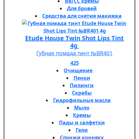
BB/CC кремы
Для бровей
Средства для снятия макияжа
Etude House Twin Shot Lips Tint
4g
Губная помада тинт №BR401
425
Очищение
Пенки
Пилинги
Скрабы
Гидрофильные масла
Мыло
Кремы
Пады и салфетки
Гели
Спонжи конняку