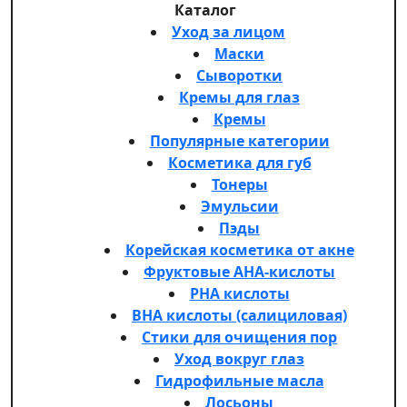
Каталог
Уход за лицом
Маски
Сыворотки
Кремы для глаз
Кремы
Популярные категории
Косметика для губ
Тонеры
Эмульсии
Пэды
Корейская косметика от акне
Фруктовые AHA-кислоты
PHA кислоты
BHA кислоты (салициловая)
Стики для очищения пор
Уход вокруг глаз
Гидрофильные масла
Лосьоны