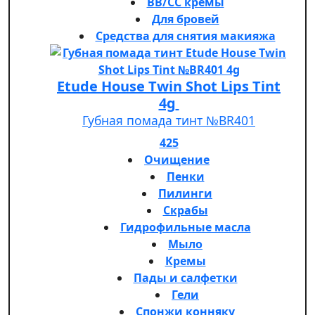
BB/CC кремы
Для бровей
Средства для снятия макияжа
Etude House Twin Shot Lips Tint
4g
Губная помада тинт №BR401
425
Очищение
Пенки
Пилинги
Скрабы
Гидрофильные масла
Мыло
Кремы
Пады и салфетки
Гели
Спонжи конняку