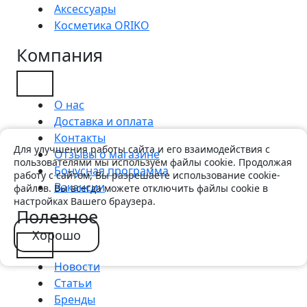
Аксессуары
Косметика ORIKO
Компания
О нас
Доставка и оплата
Контакты
Для улучшения работы сайта и его взаимодействия с
Отзывы о магазине
пользователями мы используем файлы cookie. Продолжая
Бонусная программа
работу с сайтом, Вы разрешаете использование cookie-
Вакансии
файлов. Вы всегда можете отключить файлы cookie в
настройках Вашего браузера.
Полезное
Хорошо
Новости
Статьи
Бренды