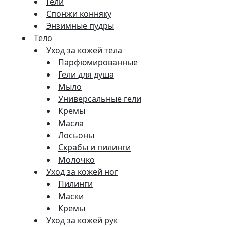
Гели
Спонжи конняку
Энзимные пудры
Тело
Уход за кожей тела
Парфюмированные
Гели для душа
Мыло
Универсальные гели
Кремы
Масла
Лосьоны
Скрабы и пилинги
Молочко
Уход за кожей ног
Пилинги
Маски
Кремы
Уход за кожей рук