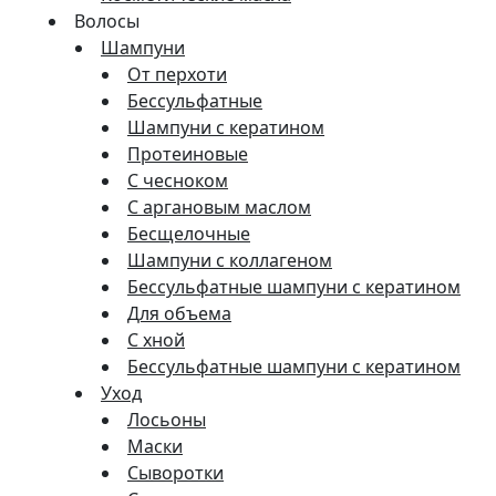
Волосы
Шампуни
От перхоти
Бессульфатные
Шампуни с кератином
Протеиновые
С чесноком
С аргановым маслом
Бесщелочные
Шампуни с коллагеном
Бессульфатные шампуни с кератином
Для объема
С хной
Бессульфатные шампуни с кератином
Уход
Лосьоны
Маски
Сыворотки