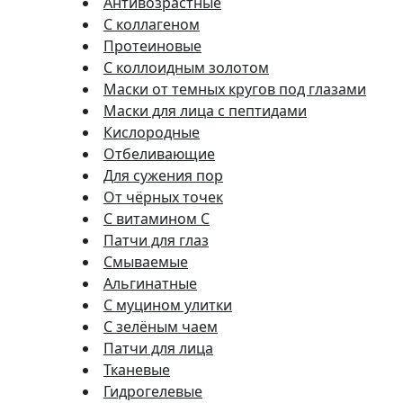
Антивозрастные
С коллагеном
Протеиновые
С коллоидным золотом
Маски от темных кругов под глазами
Маски для лица с пептидами
Кислородные
Отбеливающие
Для сужения пор
От чёрных точек
С витамином C
Патчи для глаз
Смываемые
Альгинатные
С муцином улитки
С зелёным чаем
Патчи для лица
Тканевые
Гидрогелевые