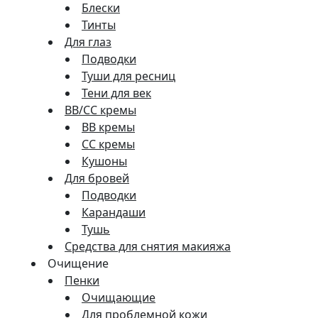
Блески
Тинты
Для глаз
Подводки
Туши для ресниц
Тени для век
BB/CC кремы
BB кремы
СС кремы
Кушоны
Для бровей
Подводки
Карандаши
Тушь
Средства для снятия макияжа
Очищение
Пенки
Очищающие
Для проблемной кожи