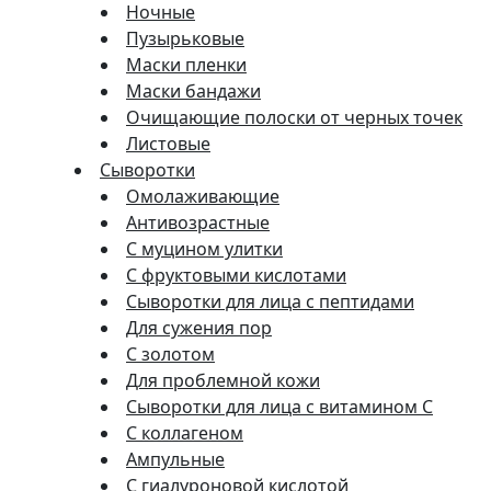
Ночные
Пузырьковые
Маски пленки
Маски бандажи
Очищающие полоски от черных точек
Листовые
Сыворотки
Омолаживающие
Антивозрастные
С муцином улитки
С фруктовыми кислотами
Сыворотки для лица с пептидами
Для сужения пор
С золотом
Для проблемной кожи
Сыворотки для лица с витамином C
С коллагеном
Ампульные
С гиалуроновой кислотой