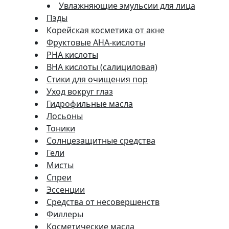
Увлажняющие эмульсии для лица
Пэды
Корейская косметика от акне
Фруктовые AHA-кислоты
PHA кислоты
BHA кислоты (салициловая)
Стики для очищения пор
Уход вокруг глаз
Гидрофильные масла
Лосьоны
Тоники
Солнцезащитные средства
Гели
Мисты
Спреи
Эссенции
Средства от несовершенств
Филлеры
Косметические масла