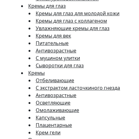
Кремы для глаз
Кремы для глаз для молодой кожи
Кремы для глаз с коллагеном
Увлажняющие кремы для глаз
Кремы для век
Питательные
Антивозрастные
С муцином улитки
Сыворотки для глаз
Кремы
Отбеливающие
С экстрактом ласточкиного гнезда
Антивозрастные
Осветляющие
Омолаживающие
Капсульные
Плацентарные
Крем гели