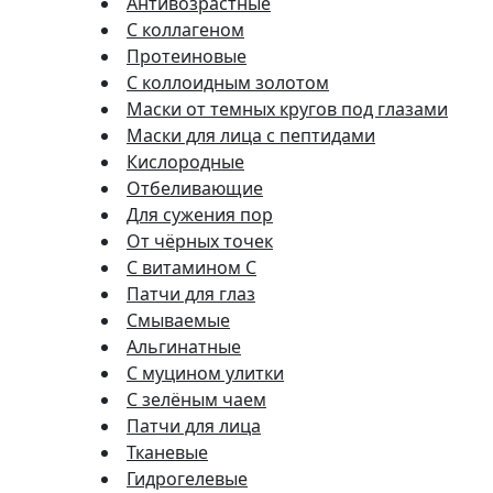
Антивозрастные
С коллагеном
Протеиновые
С коллоидным золотом
Маски от темных кругов под глазами
Маски для лица с пептидами
Кислородные
Отбеливающие
Для сужения пор
От чёрных точек
С витамином C
Патчи для глаз
Смываемые
Альгинатные
С муцином улитки
С зелёным чаем
Патчи для лица
Тканевые
Гидрогелевые