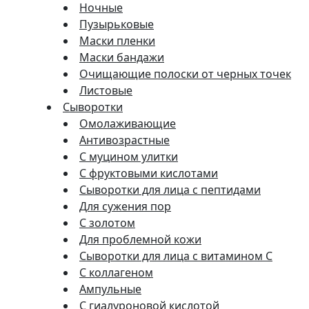
Ночные
Пузырьковые
Маски пленки
Маски бандажи
Очищающие полоски от черных точек
Листовые
Сыворотки
Омолаживающие
Антивозрастные
С муцином улитки
С фруктовыми кислотами
Сыворотки для лица с пептидами
Для сужения пор
С золотом
Для проблемной кожи
Сыворотки для лица с витамином C
С коллагеном
Ампульные
С гиалуроновой кислотой