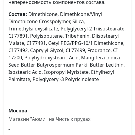
непереносимость компонентов состава.
Состав:
Dimethicone, Dimethicone/Vinyl
Dimethicone Crosspolymer, Silica,
Trimethylsiloxysilicate, Polyglyceryl-2 Triisostearate,
CI 77891, Polyisobutene, Tribehenin, Diisostearyl
Malate, CI 77491, Cetyl PEG/PPG-10/1 Dimethicone,
CI 77492, Caprylyl Glycol, CI 77499, Fragrance, CI
17200, Polyhydroxystearic Acid, Mangifera Indica
Seed Butter, Butyrospermum Parkii Butter, Lecithin,
Isostearic Acid, Isopropyl Myristate, Ethylhexyl
Palmitate, Polyglyceryl-3 Polyricinoleate
Москва
Магазин "Аюми" на Чистыx прудах
-