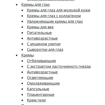
Кремы для глаз
Кремы для глаз для молодой кожи
Кремы для глаз с коллагеном
Увлажняющие кремы для глаз
Кремы для век
Питательные
Антивозрастные
С муцином улитки
Сыворотки для глаз
Кремы
Отбеливающие
С экстрактом ласточкиного гнезда
Антивозрастные
Осветляющие
Омолаживающие
Капсульные
Плацентарные
Крем гели