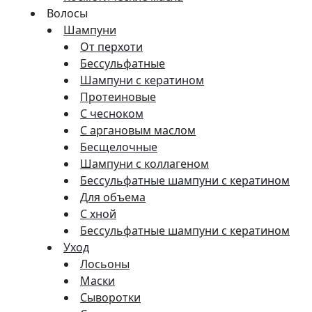
Волосы
Шампуни
От перхоти
Бессульфатные
Шампуни с кератином
Протеиновые
С чесноком
С аргановым маслом
Бесщелочные
Шампуни с коллагеном
Бессульфатные шампуни с кератином
Для объема
С хной
Бессульфатные шампуни с кератином
Уход
Лосьоны
Маски
Сыворотки