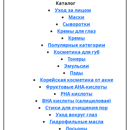
Каталог
Уход за лицом
Маски
Сыворотки
Кремы для глаз
Кремы
Популярные категории
Косметика для губ
Тонеры
Эмульсии
Пэды
Корейская косметика от акне
Фруктовые AHA-кислоты
PHA кислоты
BHA кислоты (салициловая)
Стики для очищения пор
Уход вокруг глаз
Гидрофильные масла
Лосьоны