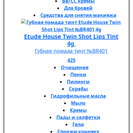
BB/CC кремы
Для бровей
Средства для снятия макияжа
Etude House Twin Shot Lips Tint
4g
Губная помада тинт №BR401
425
Очищение
Пенки
Пилинги
Скрабы
Гидрофильные масла
Мыло
Кремы
Пады и салфетки
Гели
Спонжи конняку