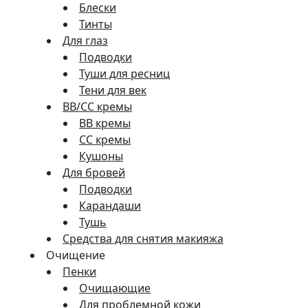
Блески
Тинты
Для глаз
Подводки
Туши для ресниц
Тени для век
BB/CC кремы
BB кремы
СС кремы
Кушоны
Для бровей
Подводки
Карандаши
Тушь
Средства для снятия макияжа
Очищение
Пенки
Очищающие
Для проблемной кожи