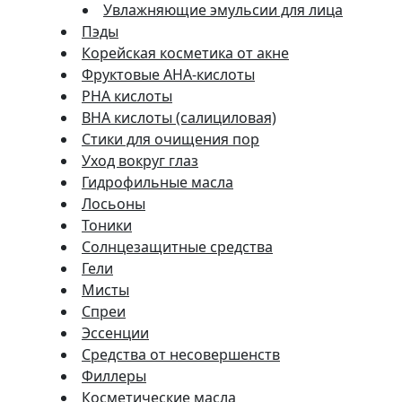
Увлажняющие эмульсии для лица
Пэды
Корейская косметика от акне
Фруктовые AHA-кислоты
PHA кислоты
BHA кислоты (салициловая)
Стики для очищения пор
Уход вокруг глаз
Гидрофильные масла
Лосьоны
Тоники
Солнцезащитные средства
Гели
Мисты
Спреи
Эссенции
Средства от несовершенств
Филлеры
Косметические масла