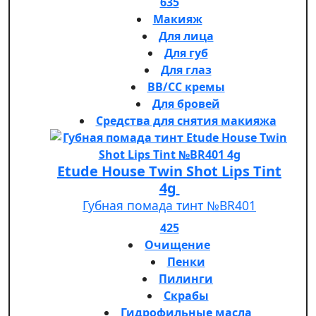
635
Макияж
Для лица
Для губ
Для глаз
BB/CC кремы
Для бровей
Средства для снятия макияжа
Etude House Twin Shot Lips Tint
4g
Губная помада тинт №BR401
425
Очищение
Пенки
Пилинги
Скрабы
Гидрофильные масла