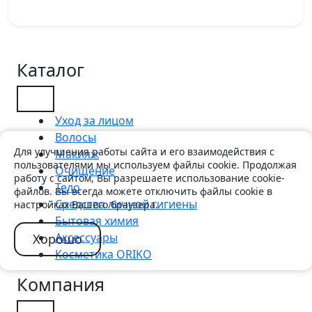
Каталог
Уход за лицом
Волосы
Для улучшения работы сайта и его взаимодействия с
Макияж
пользователями мы используем файлы cookie. Продолжая
Очищение
работу с сайтом, Вы разрешаете использование cookie-
Тело
файлов. Вы всегда можете отключить файлы cookie в
Средства личной гигиены
настройках Вашего браузера.
Бытовая химия
Аксессуары
Хорошо
Косметика ORIKO
Компания