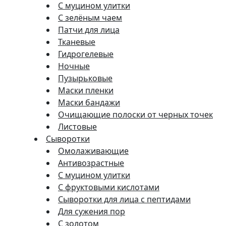
С муцином улитки
С зелёным чаем
Патчи для лица
Тканевые
Гидрогелевые
Ночные
Пузырьковые
Маски пленки
Маски бандажи
Очищающие полоски от черных точек
Листовые
Сыворотки
Омолаживающие
Антивозрастные
С муцином улитки
С фруктовыми кислотами
Сыворотки для лица с пептидами
Для сужения пор
С золотом