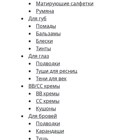
Матирующие салфетки
Румяна
Для губ
Помады
Бальзамы
Блески
Тинты
Для глаз
Подводки
Туши для ресниц
Тени для век
BB/CC кремы
BB кремы
СС кремы
Кушоны
Для бровей
Подводки
Карандаши
Тушь