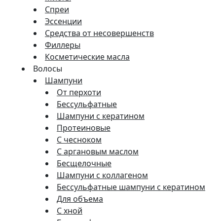
Спреи
Эссенции
Средства от несовершенств
Филлеры
Косметические масла
Волосы
Шампуни
От перхоти
Бессульфатные
Шампуни с кератином
Протеиновые
С чесноком
С аргановым маслом
Бесщелочные
Шампуни с коллагеном
Бессульфатные шампуни с кератином
Для объема
С хной