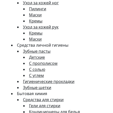
Уход за кожей ног
Пилинги
Маски
Кремы
Уход за кожей рук
Кремы
Маски
Средства личной гигиены
Зубные пасты
Детские
С прополисом
С солью
С углем
Гигиенические прокладки
Зубные щетки
Бытовая химия
Средства для стирки
Гели для стирки
Кондиционеры для белья