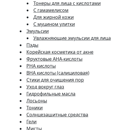
Тонеры для лица с кислотами
С гамамелисом
Для жирной кожи
С муцином улитки
Эмульсии
Увлажняющие эмульсии для лица
Пэды
Корейская косметика от акне
Фруктовые AHA-кислоты
PHA кислоты
BHA кислоты (салициловая)
Стики для очищения пор
Уход вокруг глаз
Гидрофильные масла
Лосьоны
Тоники
Солнцезащитные средства
Гели
Мисты