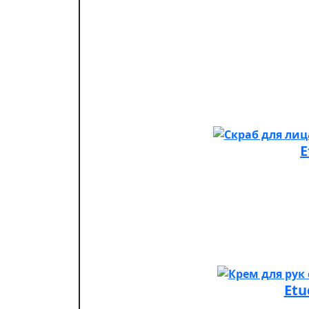
E
Etu