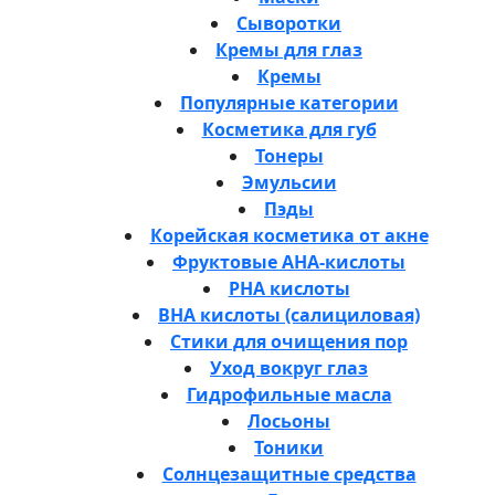
Сыворотки
Кремы для глаз
Кремы
Популярные категории
Косметика для губ
Тонеры
Эмульсии
Пэды
Корейская косметика от акне
Фруктовые AHA-кислоты
PHA кислоты
BHA кислоты (салициловая)
Стики для очищения пор
Уход вокруг глаз
Гидрофильные масла
Лосьоны
Тоники
Солнцезащитные средства