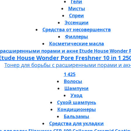
Гели
Мисты
Спреи
Эссенции
Средства от несовершенств
Филлеры
Косметические масла
Etude House Wonder Pore Freshner 10 in 1 25
Тонер для борьбы с расширенными порами и ак
1 425
Волосы
Шампуни
Уход
Сухой шампунь
Кондиционеры
Бальзамы
Средства для укладки