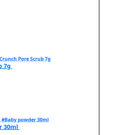
b 7g
r 30ml