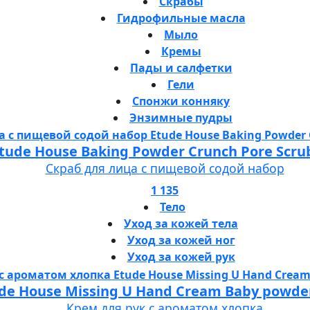
Скрабы
Гидрофильные масла
Мыло
Кремы
Пады и салфетки
Гели
Спонжи конняку
Энзимные пудры
tude House Baking Powder Crunch Pore Scru
Скраб для лица с пищевой содой набор
1 135
Тело
Уход за кожей тела
Уход за кожей ног
Уход за кожей рук
de House Missing U Hand Cream Baby powde
Крем для рук с ароматом хлопка