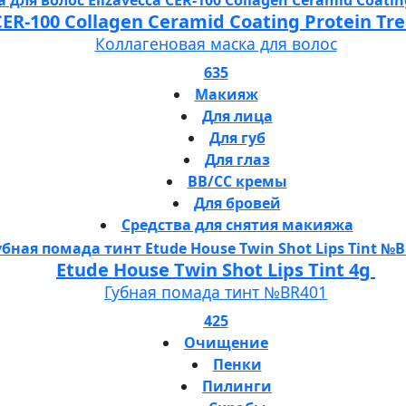
 CER-100 Collagen Ceramid Coating Protein T
Коллагеновая маска для волос
635
Макияж
Для лица
Для губ
Для глаз
BB/CC кремы
Для бровей
Средства для снятия макияжа
Etude House Twin Shot Lips Tint 4g
Губная помада тинт №BR401
425
Очищение
Пенки
Пилинги