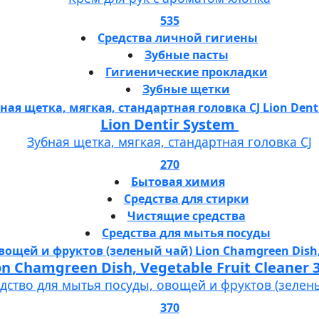
535
Средства личной гигиены
Зубные пасты
Гигиенические прокладки
Зубные щетки
Lion Dentir System
Зубная щетка, мягкая, стандартная головка СJ
270
Бытовая химия
Средства для стирки
Чистящие средства
Средства для мытья посуды
Lion Chamgreen Dish, Vegetable Fruit 
дство для мытья посуды, овощей и фруктов (зелен
370