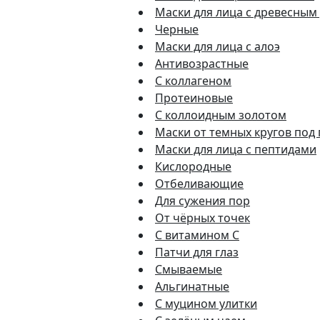
Маски для лица с древесным
Черные
Маски для лица с алоэ
Антивозрастные
С коллагеном
Протеиновые
С коллоидным золотом
Маски от темных кругов под
Маски для лица с пептидами
Кислородные
Отбеливающие
Для сужения пор
От чёрных точек
С витамином C
Патчи для глаз
Смываемые
Альгинатные
С муцином улитки