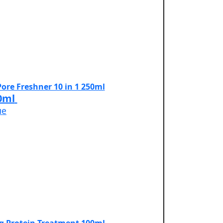
0ml
не