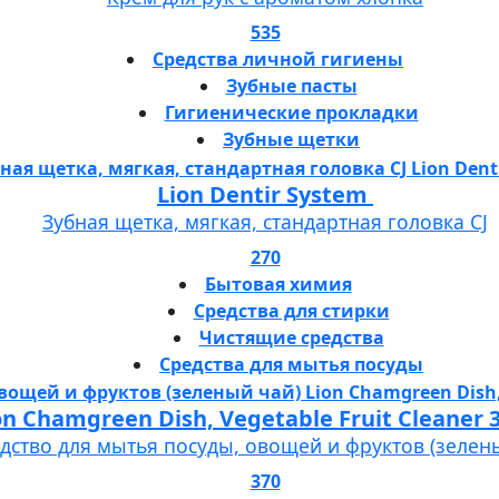
535
Средства личной гигиены
Зубные пасты
Гигиенические прокладки
Зубные щетки
Lion Dentir System
Зубная щетка, мягкая, стандартная головка СJ
270
Бытовая химия
Средства для стирки
Чистящие средства
Средства для мытья посуды
Lion Chamgreen Dish, Vegetable Fruit 
дство для мытья посуды, овощей и фруктов (зелен
370