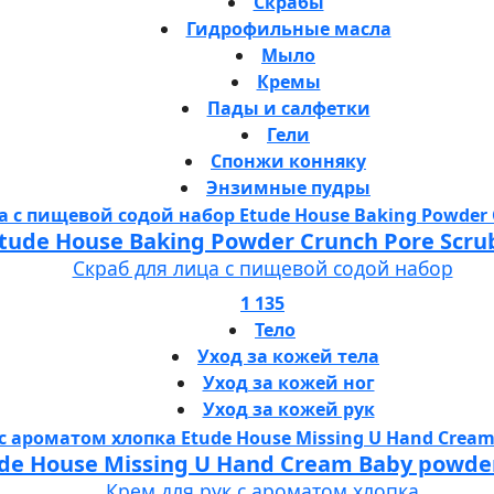
Скрабы
Гидрофильные масла
Мыло
Кремы
Пады и салфетки
Гели
Спонжи конняку
Энзимные пудры
tude House Baking Powder Crunch Pore Scru
Скраб для лица с пищевой содой набор
1 135
Тело
Уход за кожей тела
Уход за кожей ног
Уход за кожей рук
de House Missing U Hand Cream Baby powde
Крем для рук с ароматом хлопка