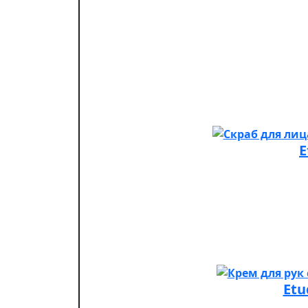
E
Etu