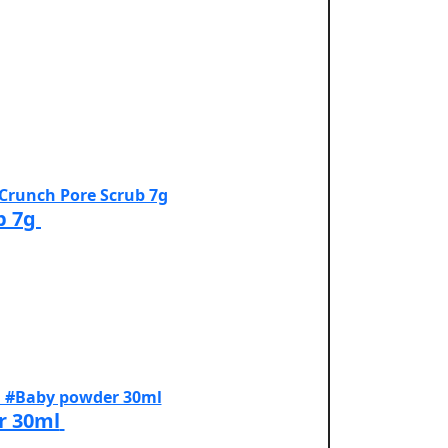
b 7g
r 30ml