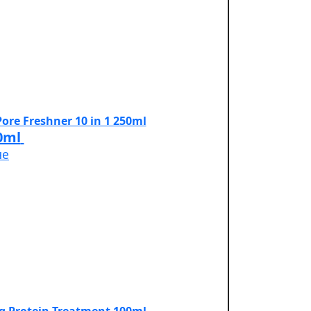
0ml
не