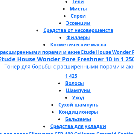
Гели
Мисты
Спреи
Эссенции
Средства от несовершенств
Филлеры
Косметические масла
Etude House Wonder Pore Freshner 10 in 1 25
Тонер для борьбы с расширенными порами и ак
1 425
Волосы
Шампуни
Уход
Сухой шампунь
Кондиционеры
Бальзамы
Средства для укладки