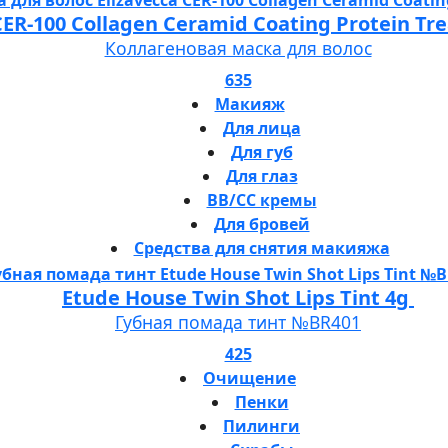
 CER-100 Collagen Ceramid Coating Protein T
Коллагеновая маска для волос
635
Макияж
Для лица
Для губ
Для глаз
BB/CC кремы
Для бровей
Средства для снятия макияжа
Etude House Twin Shot Lips Tint 4g
Губная помада тинт №BR401
425
Очищение
Пенки
Пилинги