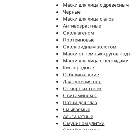
Маски для лица с древесным
Черные
Маски для лица с алоэ
Антивозрастные
С коллагеном
Протеиновые
С коллоидным золотом
Маски от темных кругов под
Маски для лица с пептидами
Кислородные
Отбеливающие
Для сужения пор
От чёрных точек
С витамином C
Патчи для глаз
Смываемые
Альгинатные
С муцином улитки