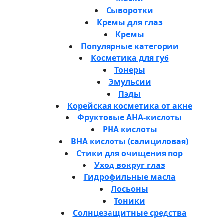
Сыворотки
Кремы для глаз
Кремы
Популярные категории
Косметика для губ
Тонеры
Эмульсии
Пэды
Корейская косметика от акне
Фруктовые AHA-кислоты
PHA кислоты
BHA кислоты (салициловая)
Стики для очищения пор
Уход вокруг глаз
Гидрофильные масла
Лосьоны
Тоники
Солнцезащитные средства