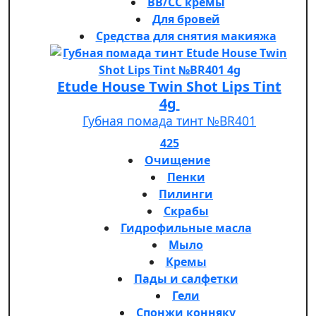
BB/CC кремы
Для бровей
Средства для снятия макияжа
Etude House Twin Shot Lips Tint
4g
Губная помада тинт №BR401
425
Очищение
Пенки
Пилинги
Скрабы
Гидрофильные масла
Мыло
Кремы
Пады и салфетки
Гели
Спонжи конняку