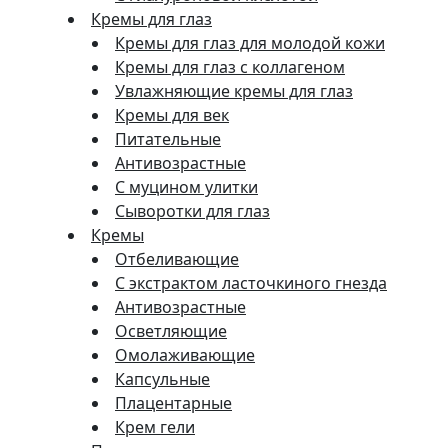
Кремы для глаз
Кремы для глаз для молодой кожи
Кремы для глаз с коллагеном
Увлажняющие кремы для глаз
Кремы для век
Питательные
Антивозрастные
С муцином улитки
Сыворотки для глаз
Кремы
Отбеливающие
С экстрактом ласточкиного гнезда
Антивозрастные
Осветляющие
Омолаживающие
Капсульные
Плацентарные
Крем гели