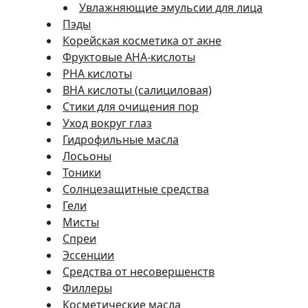
Увлажняющие эмульсии для лица
Пэды
Корейская косметика от акне
Фруктовые AHA-кислоты
PHA кислоты
BHA кислоты (салициловая)
Стики для очищения пор
Уход вокруг глаз
Гидрофильные масла
Лосьоны
Тоники
Солнцезащитные средства
Гели
Мисты
Спреи
Эссенции
Средства от несовершенств
Филлеры
Косметические масла