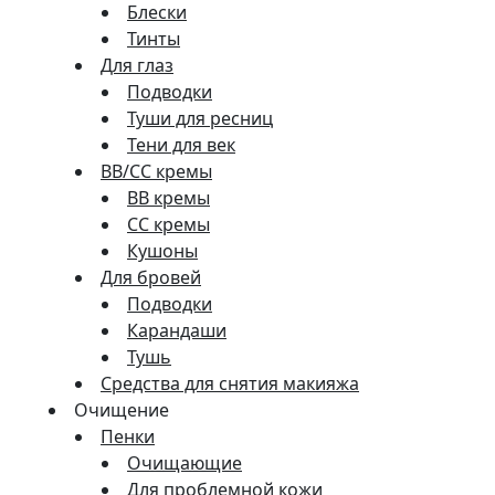
Блески
Тинты
Для глаз
Подводки
Туши для ресниц
Тени для век
BB/CC кремы
BB кремы
СС кремы
Кушоны
Для бровей
Подводки
Карандаши
Тушь
Средства для снятия макияжа
Очищение
Пенки
Очищающие
Для проблемной кожи