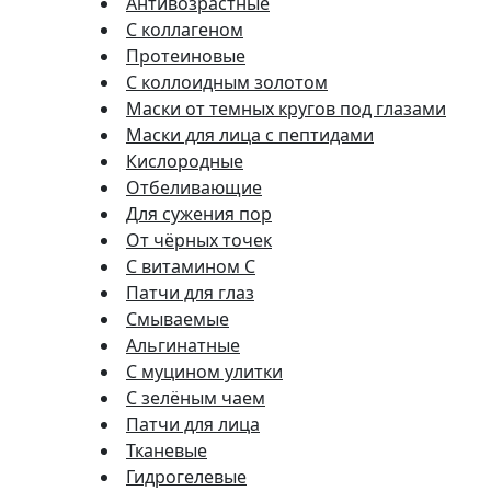
Антивозрастные
С коллагеном
Протеиновые
С коллоидным золотом
Маски от темных кругов под глазами
Маски для лица с пептидами
Кислородные
Отбеливающие
Для сужения пор
От чёрных точек
С витамином C
Патчи для глаз
Смываемые
Альгинатные
С муцином улитки
С зелёным чаем
Патчи для лица
Тканевые
Гидрогелевые