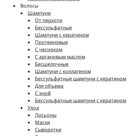
Волосы
Шампуни
От перхоти
Бессульфатные
Шампуни с кератином
Протеиновые
С чесноком
С аргановым маслом
Бесщелочные
Шампуни с коллагеном
Бессульфатные шампуни с кератином
Для объема
С хной
Бессульфатные шампуни с кератином
Уход
Лосьоны
Маски
Сыворотки