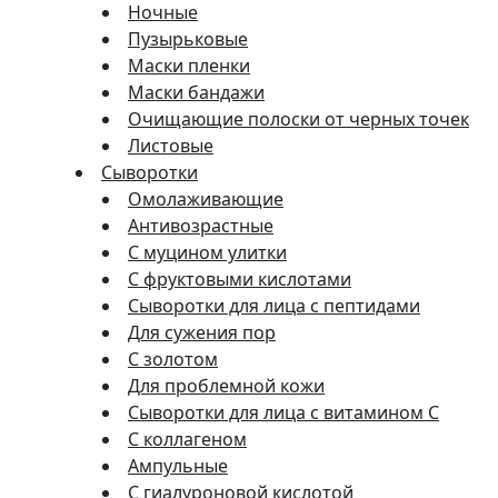
Ночные
Пузырьковые
Маски пленки
Маски бандажи
Очищающие полоски от черных точек
Листовые
Сыворотки
Омолаживающие
Антивозрастные
С муцином улитки
С фруктовыми кислотами
Сыворотки для лица с пептидами
Для сужения пор
С золотом
Для проблемной кожи
Сыворотки для лица с витамином C
С коллагеном
Ампульные
С гиалуроновой кислотой