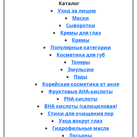
Каталог
Уход за лицом
Маски
Сыворотки
Кремы для глаз
Кремы
Популярные категории
Косметика для губ
Тонеры
Эмульсии
Пэды
Корейская косметика от акне
Фруктовые AHA-кислоты
PHA кислоты
BHA кислоты (салициловая)
Стики для очищения пор
Уход вокруг глаз
Гидрофильные масла
Лосьоны