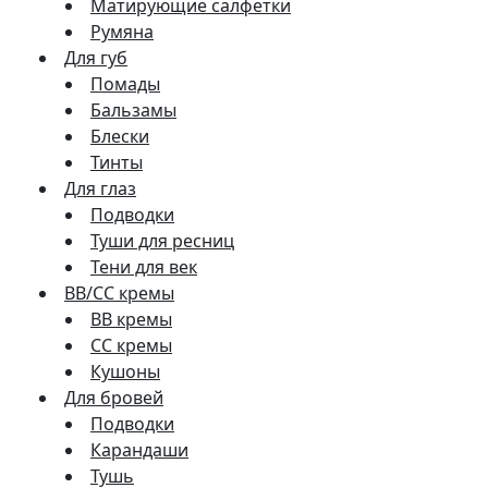
Матирующие салфетки
Румяна
Для губ
Помады
Бальзамы
Блески
Тинты
Для глаз
Подводки
Туши для ресниц
Тени для век
BB/CC кремы
BB кремы
СС кремы
Кушоны
Для бровей
Подводки
Карандаши
Тушь