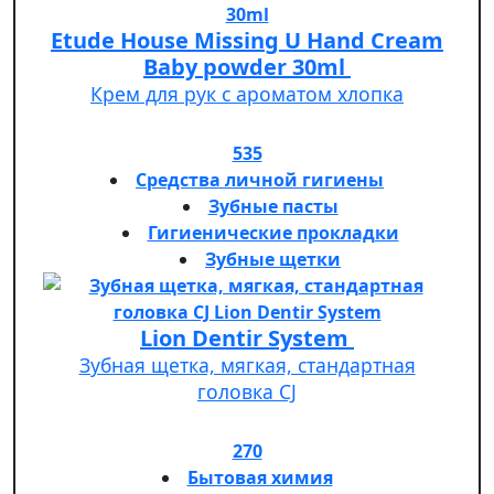
Etude House Missing U Hand Cream
Baby powder 30ml
Крем для рук с ароматом хлопка
535
Средства личной гигиены
Зубные пасты
Гигиенические прокладки
Зубные щетки
Lion Dentir System
Зубная щетка, мягкая, стандартная
головка СJ
270
Бытовая химия