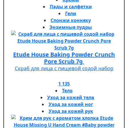
Пады и салфетки
Гели
Спонжи конняку
Энзимные пудры
Etude House Baking Powder Crunch
Pore Scrub 7g
Скраб для лица с пищевой содой набор
1 135
Тело
Уход за кожей тела
Уход за кожей ног
Уход за кожей рук