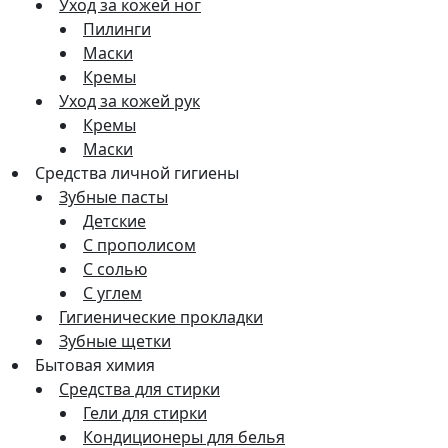
Уход за кожей ног
Пилинги
Маски
Кремы
Уход за кожей рук
Кремы
Маски
Средства личной гигиены
Зубные пасты
Детские
С прополисом
С солью
С углем
Гигиенические прокладки
Зубные щетки
Бытовая химия
Средства для стирки
Гели для стирки
Кондиционеры для белья