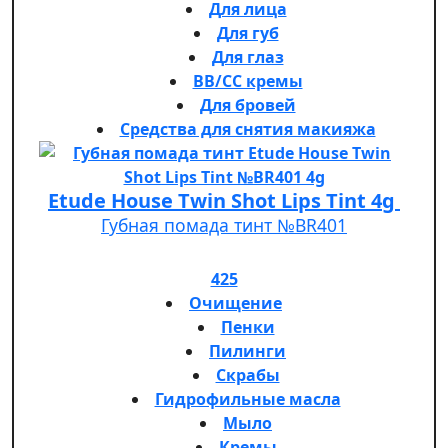
Для лица
Для губ
Для глаз
BB/CC кремы
Для бровей
Средства для снятия макияжа
Etude House Twin Shot Lips Tint 4g
Губная помада тинт №BR401
425
Очищение
Пенки
Пилинги
Скрабы
Гидрофильные масла
Мыло
Кремы