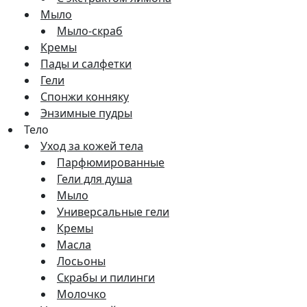
Мыло
Мыло-скраб
Кремы
Пады и салфетки
Гели
Спонжи конняку
Энзимные пудры
Тело
Уход за кожей тела
Парфюмированные
Гели для душа
Мыло
Универсальные гели
Кремы
Масла
Лосьоны
Скрабы и пилинги
Молочко