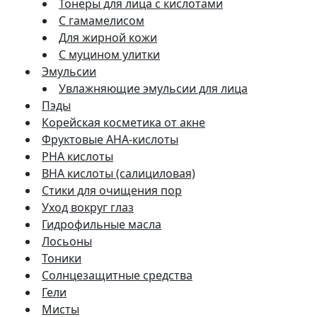
Тонеры для лица с кислотами
С гамамелисом
Для жирной кожи
С муцином улитки
Эмульсии
Увлажняющие эмульсии для лица
Пэды
Корейская косметика от акне
Фруктовые AHA-кислоты
PHA кислоты
BHA кислоты (салициловая)
Стики для очищения пор
Уход вокруг глаз
Гидрофильные масла
Лосьоны
Тоники
Солнцезащитные средства
Гели
Мисты