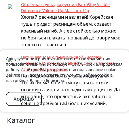
Объемная тушь для ресниц FarmStay Visible
Difference Volume Up Mascara 12g
Хлопай ресницами и взлетай! Корейская
тушь придаст ресницам объем, создаст
красивый изгиб. А с ее стойкостью можно
не бояться плакать, но давай договоримся:
только от счастья :)
Патчи для глаз с гиалуроновой кислотой
Для улучшения работы сайта и его взаимодействия с
Elizavecca Milky Piggy Hell-Pore Gold Hyaluronic
пользователями мы используем файлы cookie. Продолжая
Acid Eye Patch 60 pieces
работу с сайтом, Вы разрешаете использование cookie-
файлов. Вы всегда можете отключить файлы cookie в
Патчи должны быть у каждой девушки —
настройках Вашего браузера.
это аксиома. Они помогут снять отёки,
освежить лицо и разгладить морщинки. Да
и вообще, это прелестный акт заботы о
Хорошо
себе, не требующий больших усилий.
Каталог