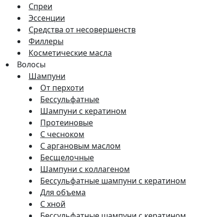
Спреи
Эссенции
Средства от несовершенств
Филлеры
Косметические масла
Волосы
Шампуни
От перхоти
Бессульфатные
Шампуни с кератином
Протеиновые
С чесноком
С аргановым маслом
Бесщелочные
Шампуни с коллагеном
Бессульфатные шампуни с кератином
Для объема
С хной
Бессульфатные шампуни с кератином