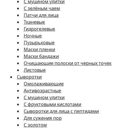
С муцином улитки
С зелёным чаем
Патчи для лица
Тканевые
Гидрогелевые
Ночные
Пузырьковые
Маски пленки
Маски бандажи
Очищающие полоски от черных точек
Листовые
Сыворотки
Омолаживающие
Антивозрастные
С муцином улитки
С фруктовыми кислотами
Сыворотки для лица с пептидами
Для сужения пор
С золотом