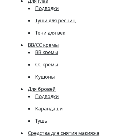
Для глаз
Подводки
Туши для ресниц
Тени для век
BB/CC кремы
BB кремы
СС кремы
Кушоны
Для бровей
Подводки
Карандаши
Тушь
Средства для снятия макияжа