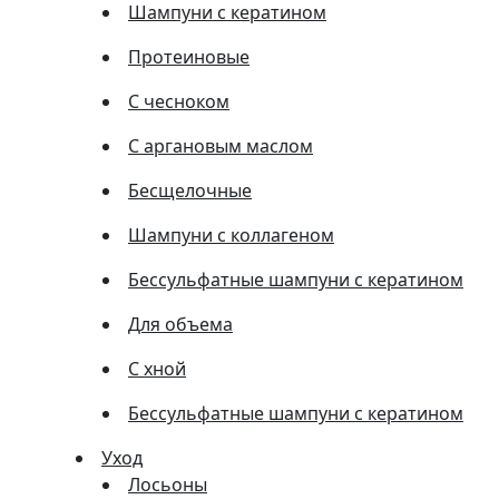
Шампуни с кератином
Протеиновые
С чесноком
С аргановым маслом
Бесщелочные
Шампуни с коллагеном
Бессульфатные шампуни с кератином
Для объема
С хной
Бессульфатные шампуни с кератином
Уход
Лосьоны