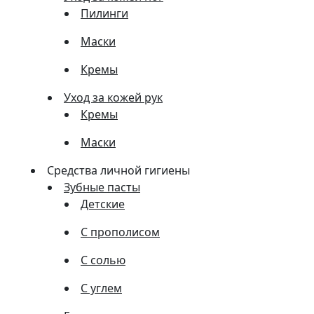
Пилинги
Маски
Кремы
Уход за кожей рук
Кремы
Маски
Средства личной гигиены
Зубные пасты
Детские
С прополисом
С солью
С углем