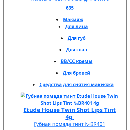
635
Макияж
Для лица
Для губ
Для глаз
BB/CC кремы
Для бровей
Средства для снятия макияжа
Etude House Twin Shot Lips Tint
4g
Губная помада тинт №BR401