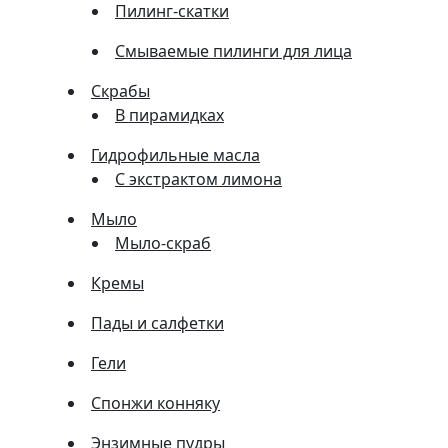
Пилинг-скатки
Смываемые пилинги для лица
Скрабы
В пирамидках
Гидрофильные масла
С экстрактом лимона
Мыло
Мыло-скраб
Кремы
Пады и салфетки
Гели
Спонжи конняку
Энзимные пудры