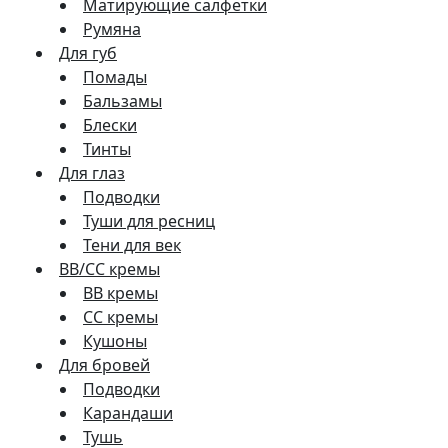
Матирующие салфетки
Румяна
Для губ
Помады
Бальзамы
Блески
Тинты
Для глаз
Подводки
Туши для ресниц
Тени для век
BB/CC кремы
BB кремы
СС кремы
Кушоны
Для бровей
Подводки
Карандаши
Тушь