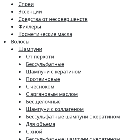
Спреи
Эссенции
Средства от несовершенств
Филлеры
Косметические масла
Волосы
Шампуни
От перхоти
Бессульфатные
Шампуни с кератином
Протеиновые
С чесноком
С аргановым маслом
Бесщелочные
Шампуни с коллагеном
Бессульфатные шампуни с кератином
Для объема
С хной
Бессульфатные шампуни с кератином