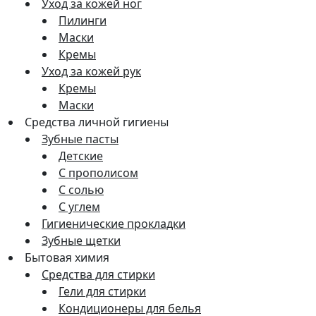
Уход за кожей ног
Пилинги
Маски
Кремы
Уход за кожей рук
Кремы
Маски
Средства личной гигиены
Зубные пасты
Детские
С прополисом
С солью
С углем
Гигиенические прокладки
Зубные щетки
Бытовая химия
Средства для стирки
Гели для стирки
Кондиционеры для белья