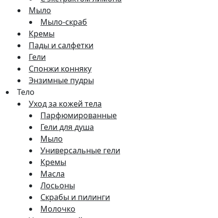
Мыло
Мыло-скраб
Кремы
Пады и салфетки
Гели
Спонжи конняку
Энзимные пудры
Тело
Уход за кожей тела
Парфюмированные
Гели для душа
Мыло
Универсальные гели
Кремы
Масла
Лосьоны
Скрабы и пилинги
Молочко