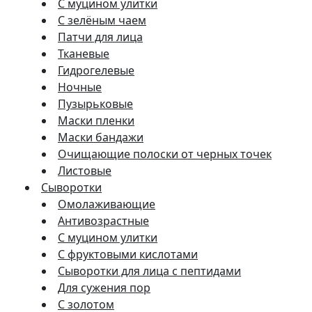
С муцином улитки
С зелёным чаем
Патчи для лица
Тканевые
Гидрогелевые
Ночные
Пузырьковые
Маски пленки
Маски бандажи
Очищающие полоски от черных точек
Листовые
Сыворотки
Омолаживающие
Антивозрастные
С муцином улитки
С фруктовыми кислотами
Сыворотки для лица с пептидами
Для сужения пор
С золотом