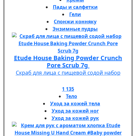
Пады и салфетки
Гели
Спонжи конняку
Энзимные пудры
Etude House Baking Powder Crunch
Pore Scrub 7g
Скраб для лица с пищевой содой набор
1 135
Тело
Уход за кожей тела
Уход за кожей ног
Уход за кожей рук