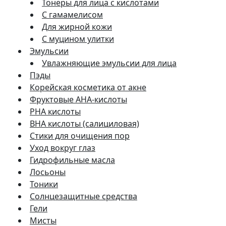
Тонеры для лица с кислотами
С гамамелисом
Для жирной кожи
С муцином улитки
Эмульсии
Увлажняющие эмульсии для лица
Пэды
Корейская косметика от акне
Фруктовые AHA-кислоты
PHA кислоты
BHA кислоты (салициловая)
Стики для очищения пор
Уход вокруг глаз
Гидрофильные масла
Лосьоны
Тоники
Солнцезащитные средства
Гели
Мисты