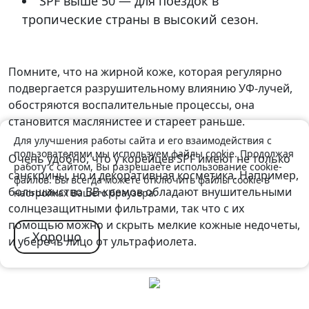
SPF выше 50 — для поездок в
тропические страны в высокий сезон.
Помните, что на жирной коже, которая регулярно
подвергается разрушительному влиянию УФ-лучей,
обостряются воспалительные процессы, она
становится маслянистее и стареет раньше.
Для улучшения работы сайта и его взаимодействия с
пользователями мы используем файлы cookie. Продолжая
Очень удобно, что у корейцев SPF имеют не только
работу с сайтом, Вы разрешаете использование cookie-
санскрины, но и декоративная косметика. Например,
файлов. Вы всегда можете отключить файлы cookie в
большинство ВВ-кремов обладают внушительными
настройках Вашего браузера.
солнцезащитными фильтрами, так что с их
помощью можно и скрыть мелкие кожные недочеты,
Хорошо
и уберечь лицо от ультрафиолета.