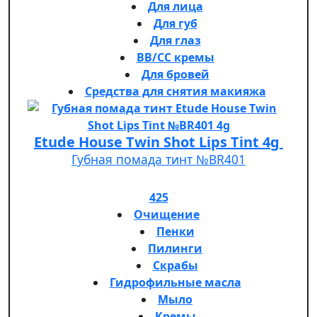
Для лица
Для губ
Для глаз
BB/CC кремы
Для бровей
Средства для снятия макияжа
Etude House Twin Shot Lips Tint 4g
Губная помада тинт №BR401
425
Очищение
Пенки
Пилинги
Скрабы
Гидрофильные масла
Мыло
Кремы