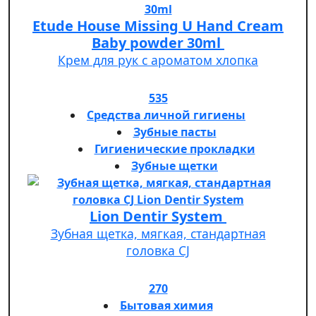
Etude House Missing U Hand Cream
Baby powder 30ml
Крем для рук с ароматом хлопка
535
Средства личной гигиены
Зубные пасты
Гигиенические прокладки
Зубные щетки
Lion Dentir System
Зубная щетка, мягкая, стандартная
головка СJ
270
Бытовая химия