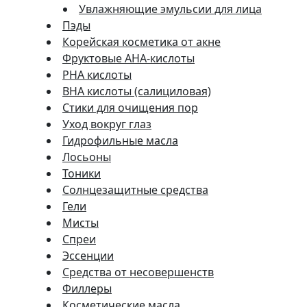
Увлажняющие эмульсии для лица
Пэды
Корейская косметика от акне
Фруктовые AHA-кислоты
PHA кислоты
BHA кислоты (салициловая)
Стики для очищения пор
Уход вокруг глаз
Гидрофильные масла
Лосьоны
Тоники
Солнцезащитные средства
Гели
Мисты
Спреи
Эссенции
Средства от несовершенств
Филлеры
Косметические масла