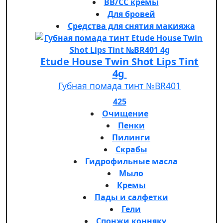
BB/CC кремы
Для бровей
Средства для снятия макияжа
Etude House Twin Shot Lips Tint
4g
Губная помада тинт №BR401
425
Очищение
Пенки
Пилинги
Скрабы
Гидрофильные масла
Мыло
Кремы
Пады и салфетки
Гели
Спонжи конняку