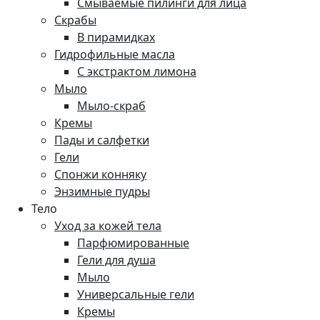
Смываемые пилинги для лица
Скрабы
В пирамидках
Гидрофильные масла
С экстрактом лимона
Мыло
Мыло-скраб
Кремы
Пады и салфетки
Гели
Спонжи конняку
Энзимные пудры
Тело
Уход за кожей тела
Парфюмированные
Гели для душа
Мыло
Универсальные гели
Кремы