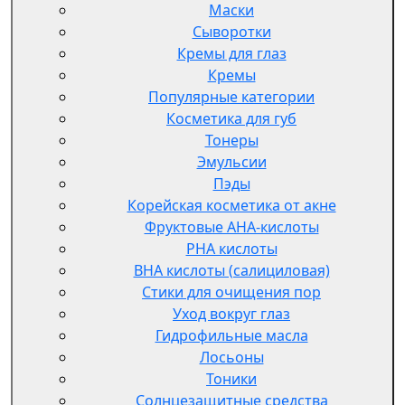
Маски
Сыворотки
Кремы для глаз
Кремы
Популярные категории
Косметика для губ
Тонеры
Эмульсии
Пэды
Корейская косметика от акне
Фруктовые AHA-кислоты
PHA кислоты
BHA кислоты (салициловая)
Стики для очищения пор
Уход вокруг глаз
Гидрофильные масла
Лосьоны
Тоники
Солнцезащитные средства