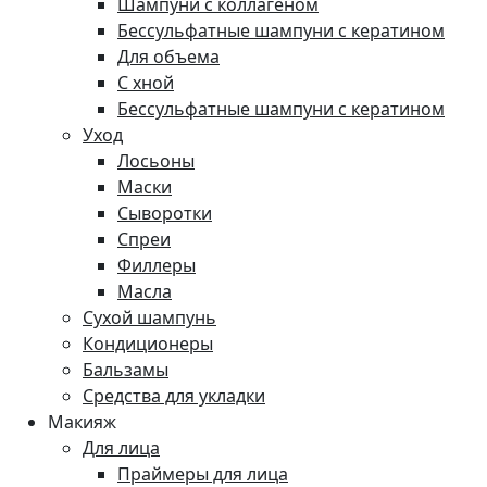
Шампуни с коллагеном
Бессульфатные шампуни с кератином
Для объема
С хной
Бессульфатные шампуни с кератином
Уход
Лосьоны
Маски
Сыворотки
Спреи
Филлеры
Масла
Сухой шампунь
Кондиционеры
Бальзамы
Средства для укладки
Макияж
Для лица
Праймеры для лица