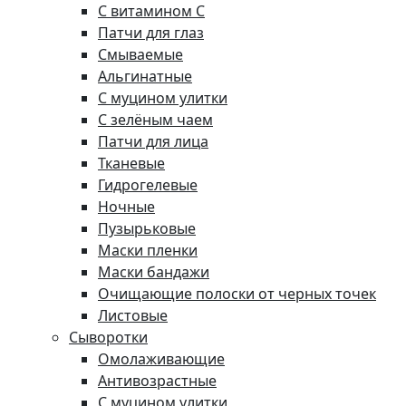
С витамином C
Патчи для глаз
Смываемые
Альгинатные
С муцином улитки
С зелёным чаем
Патчи для лица
Тканевые
Гидрогелевые
Ночные
Пузырьковые
Маски пленки
Маски бандажи
Очищающие полоски от черных точек
Листовые
Сыворотки
Омолаживающие
Антивозрастные
С муцином улитки