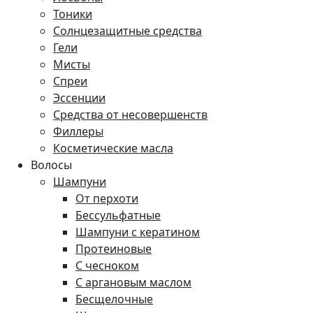
Тоники
Солнцезащитные средства
Гели
Мисты
Спреи
Эссенции
Средства от несовершенств
Филлеры
Косметические масла
Волосы
Шампуни
От перхоти
Бессульфатные
Шампуни с кератином
Протеиновые
С чесноком
С аргановым маслом
Бесщелочные