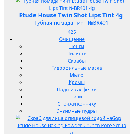
Etude House Twin Shot Lips Tint 4g
Губная помада тинт №BR401
425
Очищение
Пенки
Пилинги
Скрабы
Гидрофильные масла
Мыло
Кремы
Пады и салфетки
Гели
Спонжи конняку
Энзимные пудры