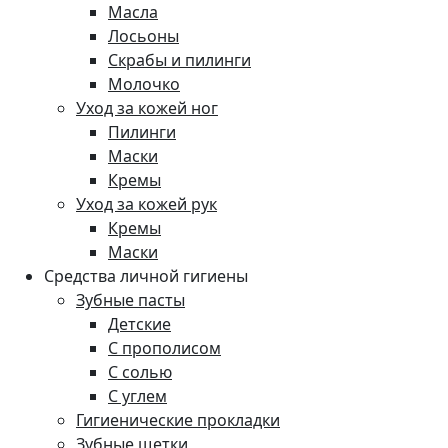
Масла
Лосьоны
Скрабы и пилинги
Молочко
Уход за кожей ног
Пилинги
Маски
Кремы
Уход за кожей рук
Кремы
Маски
Средства личной гигиены
Зубные пасты
Детские
С прополисом
С солью
С углем
Гигиенические прокладки
Зубные щетки