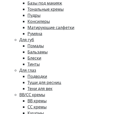
Базы под макияж
Тональные кремы
Пудры
Консилеры
Матирующие салфетки
Румяна
Для губ
Помады
Бальзамы
Блески
Тинты
Для глаз
Подводки
Туши для ресниц
Тени для век
BB/CC кремы
BB кремы
СС кремы
Кушоны