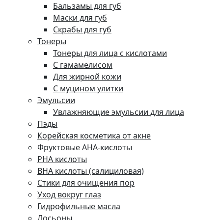
Бальзамы для губ
Маски для губ
Скрабы для губ
Тонеры
Тонеры для лица с кислотами
С гамамелисом
Для жирной кожи
С муцином улитки
Эмульсии
Увлажняющие эмульсии для лица
Пэды
Корейская косметика от акне
Фруктовые AHA-кислоты
PHA кислоты
BHA кислоты (салициловая)
Стики для очищения пор
Уход вокруг глаз
Гидрофильные масла
Лосьоны