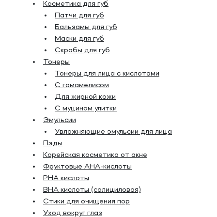
Косметика для губ
Патчи для губ
Бальзамы для губ
Маски для губ
Скрабы для губ
Тонеры
Тонеры для лица с кислотами
С гамамелисом
Для жирной кожи
С муцином улитки
Эмульсии
Увлажняющие эмульсии для лица
Пэды
Корейская косметика от акне
Фруктовые AHA-кислоты
PHA кислоты
BHA кислоты (салициловая)
Стики для очищения пор
Уход вокруг глаз