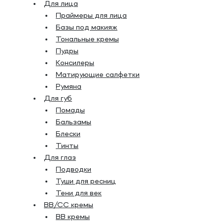
Для лица
Праймеры для лица
Базы под макияж
Тональные кремы
Пудры
Консилеры
Матирующие салфетки
Румяна
Для губ
Помады
Бальзамы
Блески
Тинты
Для глаз
Подводки
Туши для ресниц
Тени для век
BB/CC кремы
BB кремы