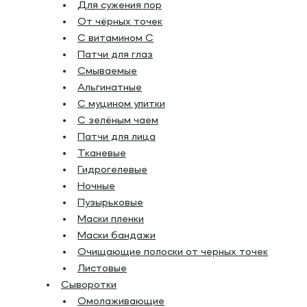
Для сужения пор
От чёрных точек
С витамином C
Патчи для глаз
Смываемые
Альгинатные
С муцином улитки
С зелёным чаем
Патчи для лица
Тканевые
Гидрогелевые
Ночные
Пузырьковые
Маски пленки
Маски бандажи
Очищающие полоски от черных точек
Листовые
Сыворотки
Омолаживающие