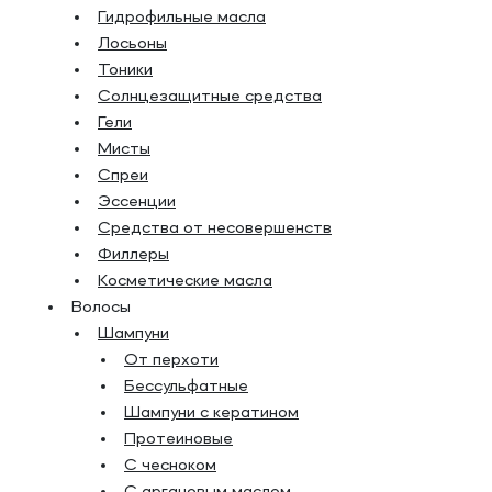
Гидрофильные масла
Лосьоны
Тоники
Солнцезащитные средства
Гели
Мисты
Спреи
Эссенции
Средства от несовершенств
Филлеры
Косметические масла
Волосы
Шампуни
От перхоти
Бессульфатные
Шампуни с кератином
Протеиновые
С чесноком