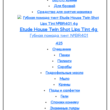
BB/CC кремы
Для бровей
Средства для снятия макияжа
Etude House Twin Shot Lips Tint 4g
Губная помада тинт №BR401
425
Очищение
Пенки
Пилинги
Скрабы
Гидрофильные масла
Мыло
Кремы
Пады и салфетки
Гели
Спонжи конняку
Энзимные пудры