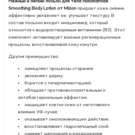
Нежный и легкий лосьон для тела Niacinamide
Smoothing Body Lotion от Mizon
придает коже сияние,
эффективно увлажняет ее, улучшает текстуру. В
состав лосьона входит ниацинамид, который
относится к водорастворимым витаминам (В3). Этот
компонент активизирует важные регенерационные
процессы, восстанавливая кожу изнутри.
Другие преимущества:
замедляет процессы старения;
увлажняет дерму;
борется с гиперпигментацией;
обладает противовоспалительным и
антибактериальным эффектом;
защищает клетки кожи от негативного
влияния УФ-лучей;
оказывает омолаживающее действие;
восстанавливает гидролипидный слой;
снимает шелушения и раздражения.