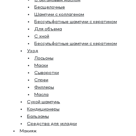
С аргановым маслом
Бесщелочные
Шампуни с коллагеном
Бессульфатные шампуни с кератином
Для объема
С хной
Бессульфатные шампуни с кератином
Уход
Лосьоны
Маски
Сыворотки
Спреи
Филлеры
Масла
Сухой шампунь
Кондиционеры
Бальзамы
Средства для укладки
Макияж