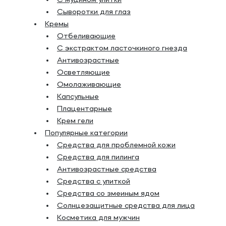
С муцином улитки
Сыворотки для глаз
Кремы
Отбеливающие
С экстрактом ласточкиного гнезда
Антивозрастные
Осветляющие
Омолаживающие
Капсульные
Плацентарные
Крем гели
Популярные категории
Средства для проблемной кожи
Средства для пилинга
Антивозрастные средства
Средства с улиткой
Средства со змеиным ядом
Солнцезащитные средства для лица
Косметика для мужчин