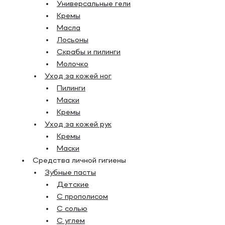
Универсальные гели
Кремы
Масла
Лосьоны
Скрабы и пилинги
Молочко
Уход за кожей ног
Пилинги
Маски
Кремы
Уход за кожей рук
Кремы
Маски
Средства личной гигиены
Зубные пасты
Детские
С прополисом
С солью
С углем