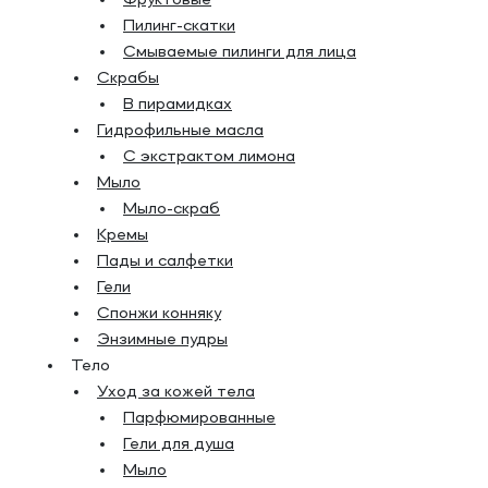
Фруктовые
Пилинг-скатки
Смываемые пилинги для лица
Скрабы
В пирамидках
Гидрофильные масла
С экстрактом лимона
Мыло
Мыло-скраб
Кремы
Пады и салфетки
Гели
Спонжи конняку
Энзимные пудры
Тело
Уход за кожей тела
Парфюмированные
Гели для душа
Мыло