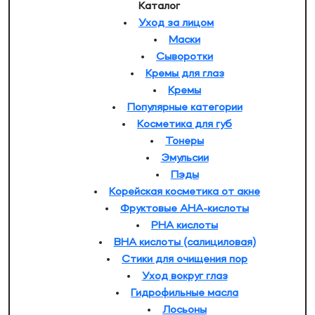
Каталог
Уход за лицом
Маски
Сыворотки
Кремы для глаз
Кремы
Популярные категории
Косметика для губ
Тонеры
Эмульсии
Пэды
Корейская косметика от акне
Фруктовые AHA-кислоты
PHA кислоты
BHA кислоты (салициловая)
Стики для очищения пор
Уход вокруг глаз
Гидрофильные масла
Лосьоны