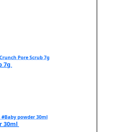
b 7g
r 30ml