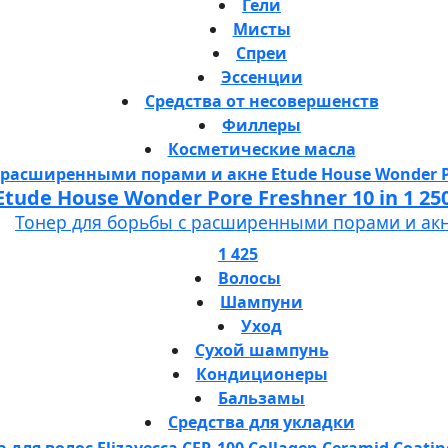
Гели
Мисты
Спреи
Эссенции
Средства от несовершенств
Филлеры
Косметические масла
Etude House Wonder Pore Freshner 10 in 1 25
Тонер для борьбы с расширенными порами и ак
1 425
Волосы
Шампуни
Уход
Сухой шампунь
Кондиционеры
Бальзамы
Средства для укладки