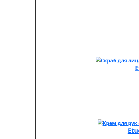
E
Etu