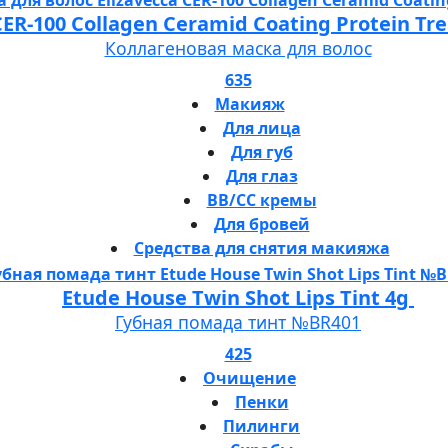
 CER-100 Collagen Ceramid Coating Protein T
Коллагеновая маска для волос
635
Макияж
Для лица
Для губ
Для глаз
BB/CC кремы
Для бровей
Средства для снятия макияжа
Etude House Twin Shot Lips Tint 4g
Губная помада тинт №BR401
425
Очищение
Пенки
Пилинги