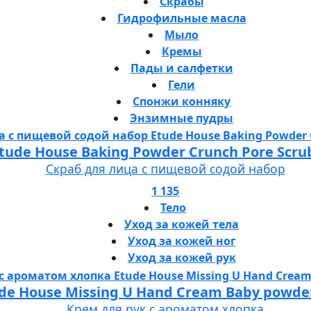
Скрабы
Гидрофильные масла
Мыло
Кремы
Пады и салфетки
Гели
Спонжи конняку
Энзимные пудры
tude House Baking Powder Crunch Pore Scru
Скраб для лица с пищевой содой набор
1 135
Тело
Уход за кожей тела
Уход за кожей ног
Уход за кожей рук
de House Missing U Hand Cream Baby powde
Крем для рук с ароматом хлопка