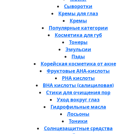
Сыворотки
Кремы для глаз
Кремы
Популярные категории
Косметика для губ
Тонеры
Эмульсии
Пэды
Корейская косметика от акне
Фруктовые AHA-кислоты
PHA кислоты
BHA кислоты (салициловая)
Стики для очищения пор
Уход вокруг глаз
Гидрофильные масла
Лосьоны
Тоники
Солнцезащитные средства