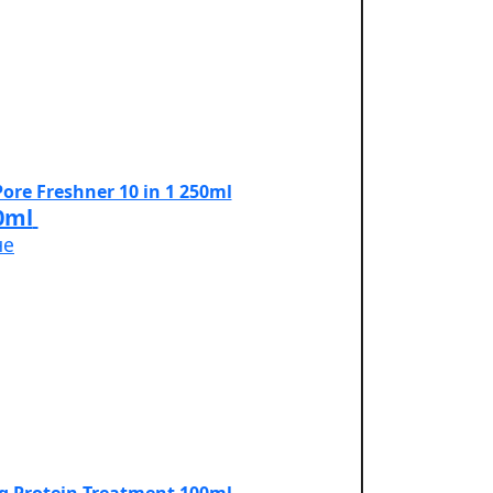
0ml
не