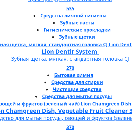
535
Средства личной гигиены
Зубные пасты
Гигиенические прокладки
Зубные щетки
Lion Dentir System
Зубная щетка, мягкая, стандартная головка СJ
270
Бытовая химия
Средства для стирки
Чистящие средства
Средства для мытья посуды
Lion Chamgreen Dish, Vegetable Fruit 
дство для мытья посуды, овощей и фруктов (зелен
370