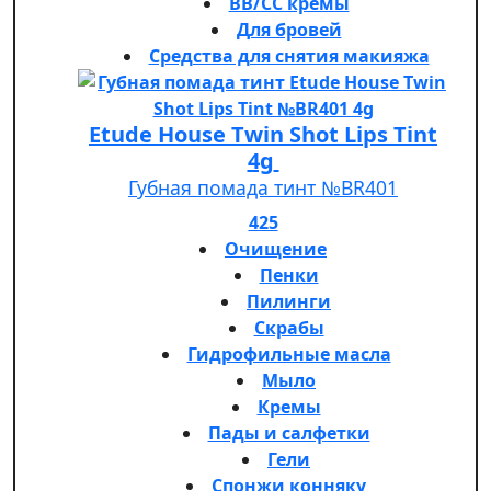
BB/CC кремы
Для бровей
Средства для снятия макияжа
Etude House Twin Shot Lips Tint
4g
Губная помада тинт №BR401
425
Очищение
Пенки
Пилинги
Скрабы
Гидрофильные масла
Мыло
Кремы
Пады и салфетки
Гели
Спонжи конняку