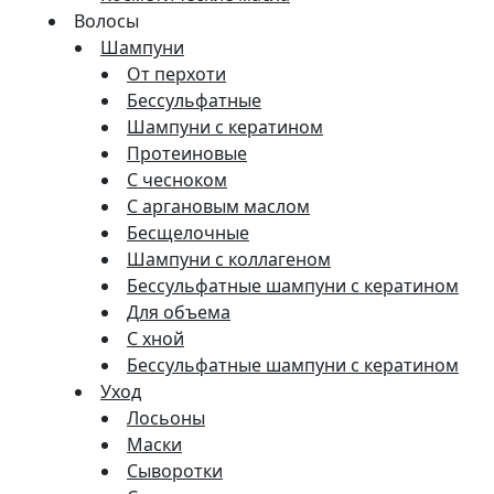
Волосы
Шампуни
От перхоти
Бессульфатные
Шампуни с кератином
Протеиновые
С чесноком
С аргановым маслом
Бесщелочные
Шампуни с коллагеном
Бессульфатные шампуни с кератином
Для объема
С хной
Бессульфатные шампуни с кератином
Уход
Лосьоны
Маски
Сыворотки