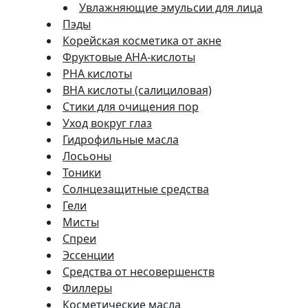
Увлажняющие эмульсии для лица
Пэды
Корейская косметика от акне
Фруктовые AHA-кислоты
PHA кислоты
BHA кислоты (салициловая)
Стики для очищения пор
Уход вокруг глаз
Гидрофильные масла
Лосьоны
Тоники
Солнцезащитные средства
Гели
Мисты
Спреи
Эссенции
Средства от несовершенств
Филлеры
Косметические масла