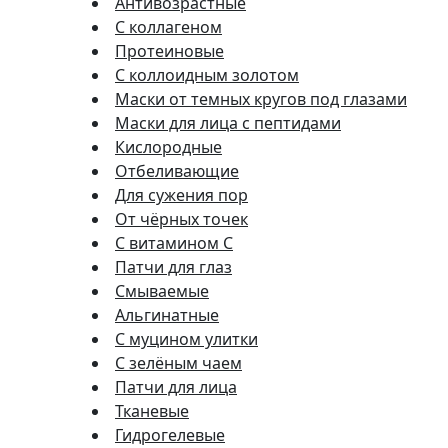
Антивозрастные
С коллагеном
Протеиновые
С коллоидным золотом
Маски от темных кругов под глазами
Маски для лица с пептидами
Кислородные
Отбеливающие
Для сужения пор
От чёрных точек
С витамином C
Патчи для глаз
Смываемые
Альгинатные
С муцином улитки
С зелёным чаем
Патчи для лица
Тканевые
Гидрогелевые