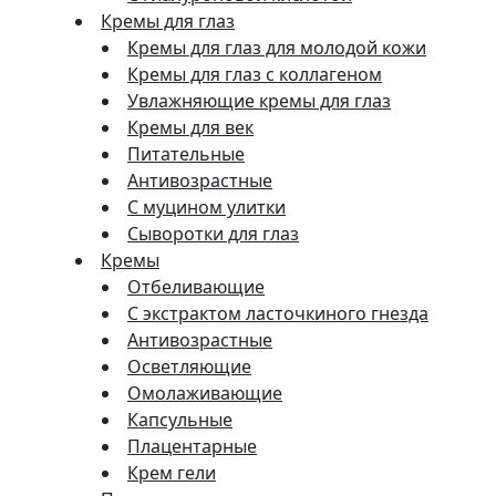
Кремы для глаз
Кремы для глаз для молодой кожи
Кремы для глаз с коллагеном
Увлажняющие кремы для глаз
Кремы для век
Питательные
Антивозрастные
С муцином улитки
Сыворотки для глаз
Кремы
Отбеливающие
С экстрактом ласточкиного гнезда
Антивозрастные
Осветляющие
Омолаживающие
Капсульные
Плацентарные
Крем гели