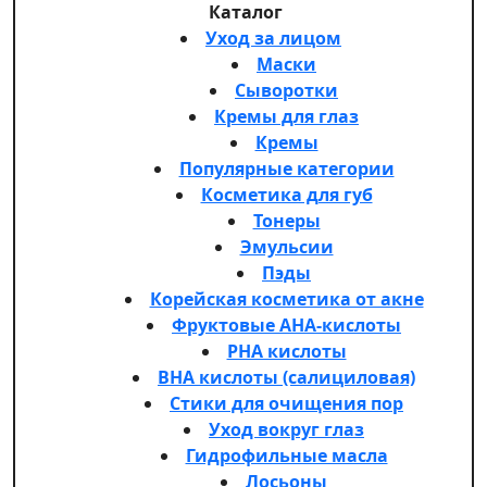
Каталог
Уход за лицом
Маски
Сыворотки
Кремы для глаз
Кремы
Популярные категории
Косметика для губ
Тонеры
Эмульсии
Пэды
Корейская косметика от акне
Фруктовые AHA-кислоты
PHA кислоты
BHA кислоты (салициловая)
Стики для очищения пор
Уход вокруг глаз
Гидрофильные масла
Лосьоны