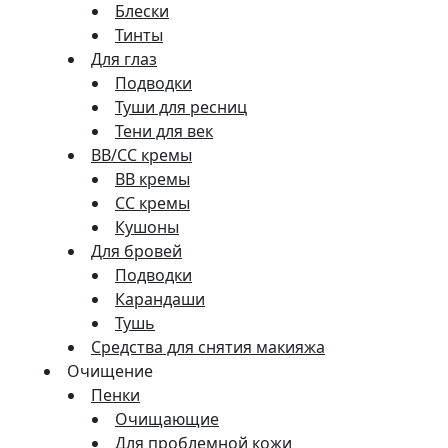
Блески
Тинты
Для глаз
Подводки
Туши для ресниц
Тени для век
BB/CC кремы
BB кремы
СС кремы
Кушоны
Для бровей
Подводки
Карандаши
Тушь
Средства для снятия макияжа
Очищение
Пенки
Очищающие
Для проблемной кожи