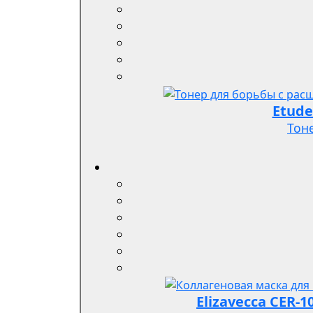
Etude
Тон
Elizavecca CER-