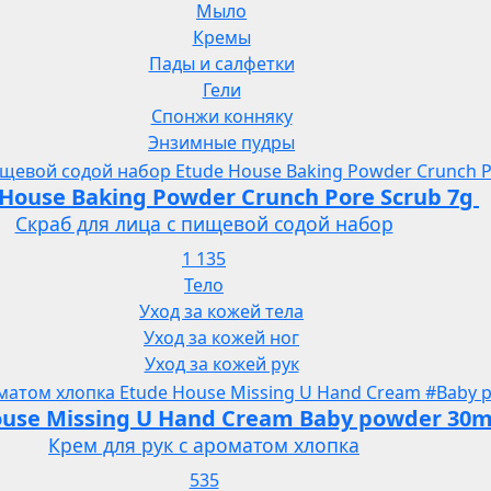
Мыло
Кремы
Пады и салфетки
Гели
Спонжи конняку
Энзимные пудры
House Baking Powder Crunch Pore Scrub 7g
Скраб для лица с пищевой содой набор
1 135
Тело
Уход за кожей тела
Уход за кожей ног
Уход за кожей рук
ouse Missing U Hand Cream Baby powder 30m
Крем для рук с ароматом хлопка
535