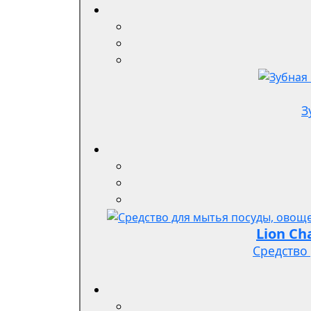
З
Средство