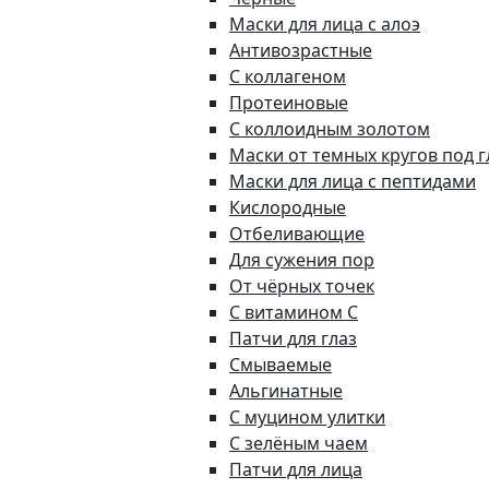
Маски для лица с алоэ
Антивозрастные
С коллагеном
Протеиновые
С коллоидным золотом
Маски от темных кругов под 
Маски для лица с пептидами
Кислородные
Отбеливающие
Для сужения пор
От чёрных точек
С витамином C
Патчи для глаз
Смываемые
Альгинатные
С муцином улитки
С зелёным чаем
Патчи для лица