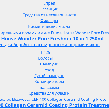
Спреи
Эссенции
Средства от несовершенств
Филлеры
Косметические масла
 House Wonder Pore Freshner 10 in 1 250ml
ер для борьбы с расширенными порами и акне
1 425
Волосы
Шампуни
Уход
Сухой шампунь
Кондиционеры
Бальзамы
Средства для укладки
100 Collagen Ceramid Coating Protein Treatm