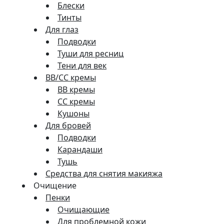
Блески
Тинты
Для глаз
Подводки
Туши для ресниц
Тени для век
BB/CC кремы
BB кремы
СС кремы
Кушоны
Для бровей
Подводки
Карандаши
Тушь
Средства для снятия макияжа
Очищение
Пенки
Очищающие
Для проблемной кожи