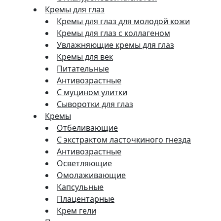
Кремы для глаз
Кремы для глаз для молодой кожи
Кремы для глаз с коллагеном
Увлажняющие кремы для глаз
Кремы для век
Питательные
Антивозрастные
С муцином улитки
Сыворотки для глаз
Кремы
Отбеливающие
С экстрактом ласточкиного гнезда
Антивозрастные
Осветляющие
Омолаживающие
Капсульные
Плацентарные
Крем гели