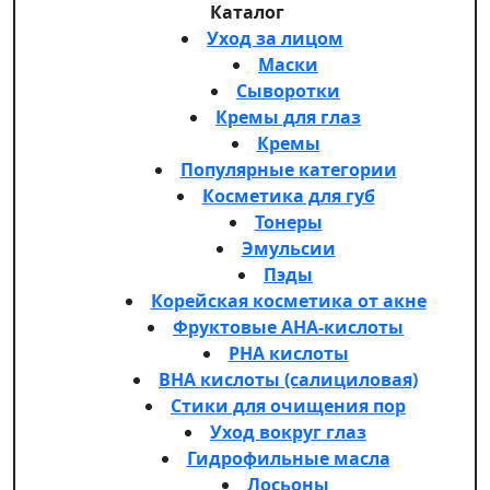
Каталог
Уход за лицом
Маски
Сыворотки
Кремы для глаз
Кремы
Популярные категории
Косметика для губ
Тонеры
Эмульсии
Пэды
Корейская косметика от акне
Фруктовые AHA-кислоты
PHA кислоты
BHA кислоты (салициловая)
Стики для очищения пор
Уход вокруг глаз
Гидрофильные масла
Лосьоны