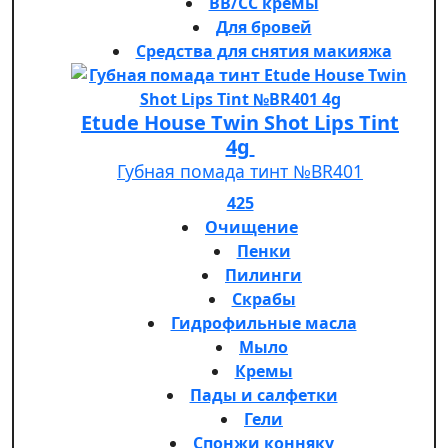
BB/CC кремы
Для бровей
Средства для снятия макияжа
Etude House Twin Shot Lips Tint
4g
Губная помада тинт №BR401
425
Очищение
Пенки
Пилинги
Скрабы
Гидрофильные масла
Мыло
Кремы
Пады и салфетки
Гели
Спонжи конняку