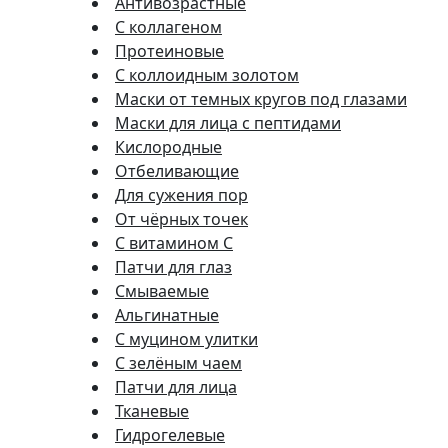
Антивозрастные
С коллагеном
Протеиновые
С коллоидным золотом
Маски от темных кругов под глазами
Маски для лица с пептидами
Кислородные
Отбеливающие
Для сужения пор
От чёрных точек
С витамином C
Патчи для глаз
Смываемые
Альгинатные
С муцином улитки
С зелёным чаем
Патчи для лица
Тканевые
Гидрогелевые