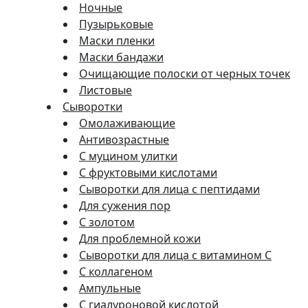
Ночные
Пузырьковые
Маски пленки
Маски бандажи
Очищающие полоски от черных точек
Листовые
Сыворотки
Омолаживающие
Антивозрастные
С муцином улитки
С фруктовыми кислотами
Сыворотки для лица с пептидами
Для сужения пор
С золотом
Для проблемной кожи
Сыворотки для лица с витамином C
С коллагеном
Ампульные
С гиалуроновой кислотой