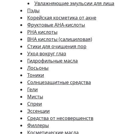
Увлажняющие эмульсии для лица
Пэды
Корейская косметика от акне
Фруктовые AHA-кислоты
PHA кислоты
BHA кислоты (салициловая)
Стики для очищения пор
Уход вокруг глаз
Гидрофильные масла
Лосьоны
Тоники
Солнцезащитные средства
Гели
Мисты
Спреи
Эссенции
Средства от несовершенств
Филлеры
Косметические масла