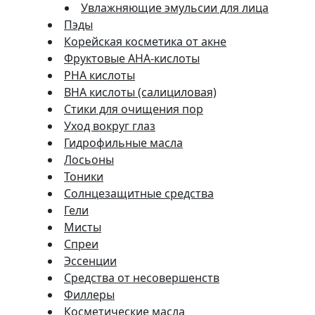
Увлажняющие эмульсии для лица
Пэды
Корейская косметика от акне
Фруктовые AHA-кислоты
PHA кислоты
BHA кислоты (салициловая)
Стики для очищения пор
Уход вокруг глаз
Гидрофильные масла
Лосьоны
Тоники
Солнцезащитные средства
Гели
Мисты
Спреи
Эссенции
Средства от несовершенств
Филлеры
Косметические масла