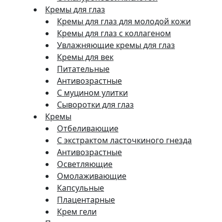
Кремы для глаз
Кремы для глаз для молодой кожи
Кремы для глаз с коллагеном
Увлажняющие кремы для глаз
Кремы для век
Питательные
Антивозрастные
С муцином улитки
Сыворотки для глаз
Кремы
Отбеливающие
С экстрактом ласточкиного гнезда
Антивозрастные
Осветляющие
Омолаживающие
Капсульные
Плацентарные
Крем гели