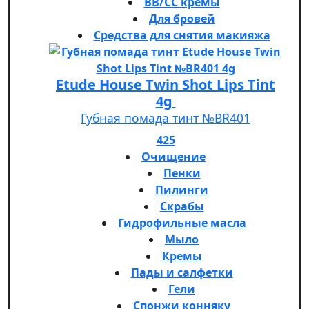
BB/CC кремы
Для бровей
Средства для снятия макияжа
Etude House Twin Shot Lips Tint
4g
Губная помада тинт №BR401
425
Очищение
Пенки
Пилинги
Скрабы
Гидрофильные масла
Мыло
Кремы
Пады и салфетки
Гели
Спонжи конняку