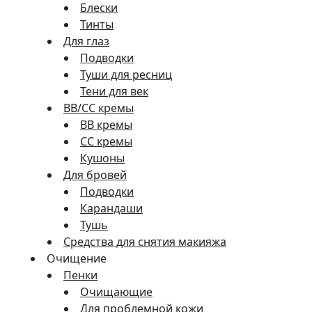
Блески
Тинты
Для глаз
Подводки
Туши для ресниц
Тени для век
BB/CC кремы
BB кремы
СС кремы
Кушоны
Для бровей
Подводки
Карандаши
Тушь
Средства для снятия макияжа
Очищение
Пенки
Очищающие
Для проблемной кожи