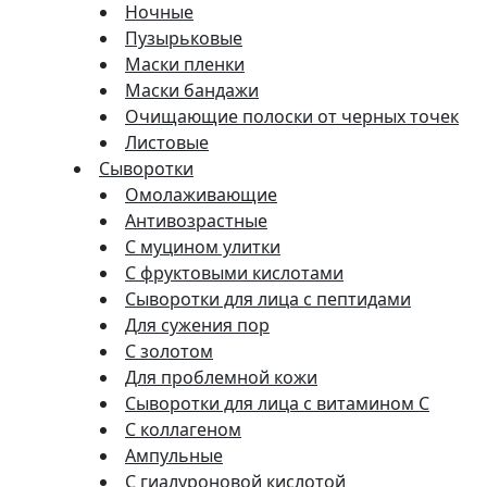
Ночные
Пузырьковые
Маски пленки
Маски бандажи
Очищающие полоски от черных точек
Листовые
Сыворотки
Омолаживающие
Антивозрастные
С муцином улитки
С фруктовыми кислотами
Сыворотки для лица с пептидами
Для сужения пор
С золотом
Для проблемной кожи
Сыворотки для лица с витамином C
С коллагеном
Ампульные
С гиалуроновой кислотой