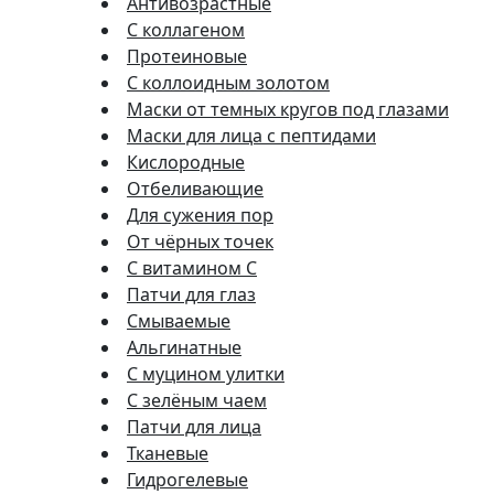
Антивозрастные
С коллагеном
Протеиновые
С коллоидным золотом
Маски от темных кругов под глазами
Маски для лица с пептидами
Кислородные
Отбеливающие
Для сужения пор
От чёрных точек
С витамином C
Патчи для глаз
Смываемые
Альгинатные
С муцином улитки
С зелёным чаем
Патчи для лица
Тканевые
Гидрогелевые