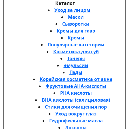
Каталог
Уход за лицом
Маски
Сыворотки
Кремы для глаз
Кремы
Популярные категории
Косметика для губ
Тонеры
Эмульсии
Пэды
Корейская косметика от акне
Фруктовые AHA-кислоты
PHA кислоты
BHA кислоты (салициловая)
Стики для очищения пор
Уход вокруг глаз
Гидрофильные масла
Лосьоны