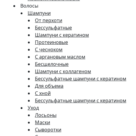
Волосы
Шампуни
От перхоти
Бессульфатные
Шампуни с кератином
Протеиновые
С чесноком
С аргановым маслом
Бесщелочные
Шампуни с коллагеном
Бессульфатные шампуни с кератином
Для объема
С хной
Бессульфатные шампуни с кератином
Уход
Лосьоны
Маски
Сыворотки