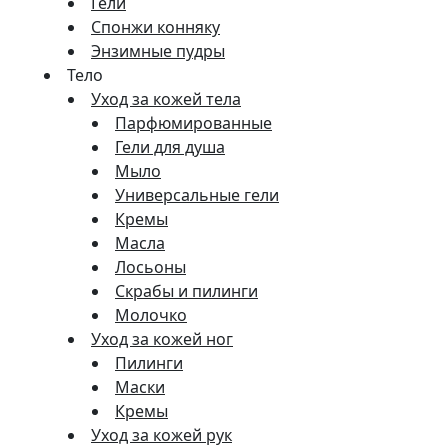
Гели
Спонжи конняку
Энзимные пудры
Тело
Уход за кожей тела
Парфюмированные
Гели для душа
Мыло
Универсальные гели
Кремы
Масла
Лосьоны
Скрабы и пилинги
Молочко
Уход за кожей ног
Пилинги
Маски
Кремы
Уход за кожей рук