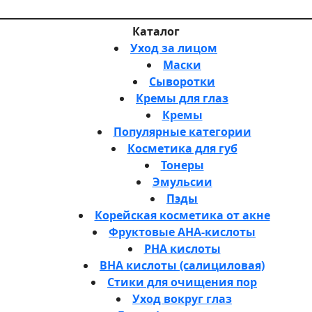
Каталог
Уход за лицом
Маски
Сыворотки
Кремы для глаз
Кремы
Популярные категории
Косметика для губ
Тонеры
Эмульсии
Пэды
Корейская косметика от акне
Фруктовые AHA-кислоты
PHA кислоты
BHA кислоты (салициловая)
Стики для очищения пор
Уход вокруг глаз