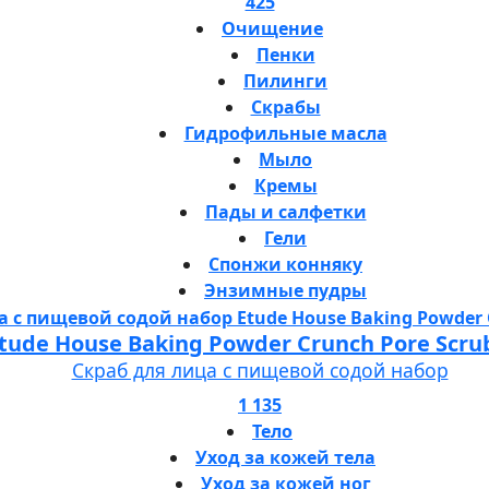
425
Очищение
Пенки
Пилинги
Скрабы
Гидрофильные масла
Мыло
Кремы
Пады и салфетки
Гели
Спонжи конняку
Энзимные пудры
tude House Baking Powder Crunch Pore Scru
Скраб для лица с пищевой содой набор
1 135
Тело
Уход за кожей тела
Уход за кожей ног