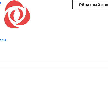
и
Обратный зв
ики