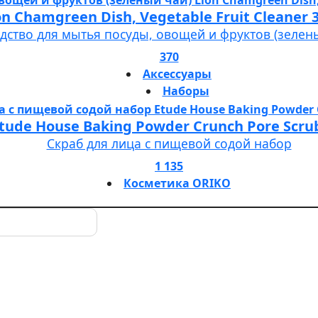
Lion Chamgreen Dish, Vegetable Fruit 
дство для мытья посуды, овощей и фруктов (зелен
370
Аксессуары
Наборы
tude House Baking Powder Crunch Pore Scru
Скраб для лица с пищевой содой набор
1 135
Косметика ORIKO