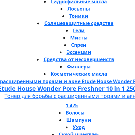
Гидрофильные масла
Лосьоны
Тоники
Солнцезащитные средства
Гели
Мисты
Спреи
Эссенции
Средства от несовершенств
Филлеры
Косметические масла
Etude House Wonder Pore Freshner 10 in 1 25
Тонер для борьбы с расширенными порами и ак
1 425
Волосы
Шампуни
Уход
Сухой шампунь