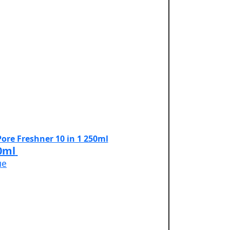
0ml
не