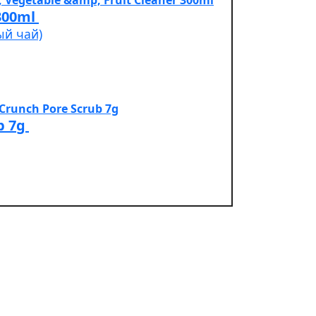
Cleaner 300ml
ый чай)
b 7g