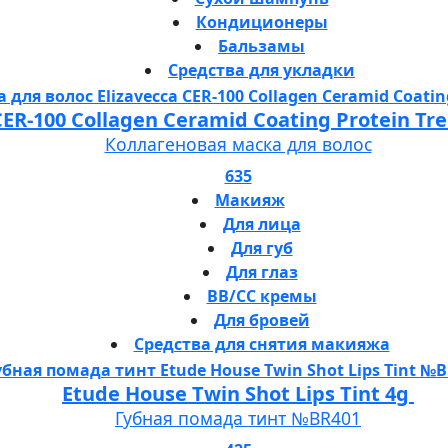
Кондиционеры
Бальзамы
Средства для укладки
 CER-100 Collagen Ceramid Coating Protein T
Коллагеновая маска для волос
635
Макияж
Для лица
Для губ
Для глаз
BB/CC кремы
Для бровей
Средства для снятия макияжа
Etude House Twin Shot Lips Tint 4g
Губная помада тинт №BR401