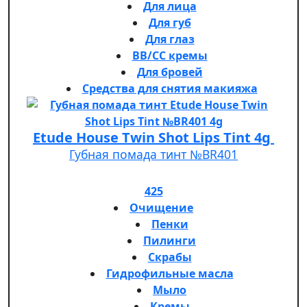
Для лица
Для губ
Для глаз
BB/CC кремы
Для бровей
Средства для снятия макияжа
Etude House Twin Shot Lips Tint 4g
Губная помада тинт №BR401
425
Очищение
Пенки
Пилинги
Скрабы
Гидрофильные масла
Мыло
Кремы