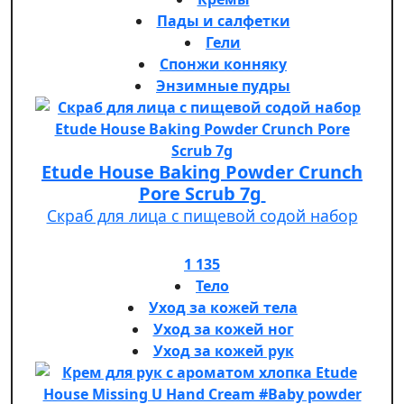
Пады и салфетки
Гели
Спонжи конняку
Энзимные пудры
Etude House Baking Powder Crunch
Pore Scrub 7g
Скраб для лица с пищевой содой набор
1 135
Тело
Уход за кожей тела
Уход за кожей ног
Уход за кожей рук