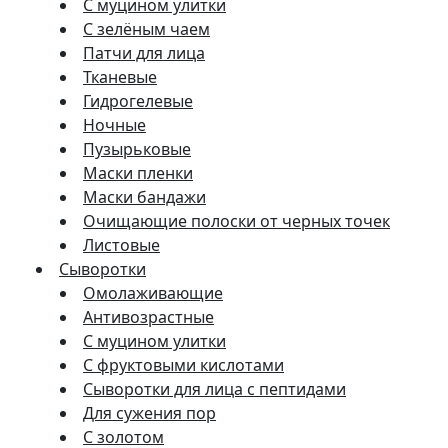
С муцином улитки
С зелёным чаем
Патчи для лица
Тканевые
Гидрогелевые
Ночные
Пузырьковые
Маски пленки
Маски бандажи
Очищающие полоски от черных точек
Листовые
Сыворотки
Омолаживающие
Антивозрастные
С муцином улитки
С фруктовыми кислотами
Сыворотки для лица с пептидами
Для сужения пор
С золотом