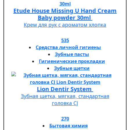
Etude House Missing U Hand Cream
Baby powder 30ml
Крем для рук с ароматом хлопка
535
Средства личной гигиены
Зубные пасты
Гигиенические прокладки
Зубные щетки
Lion Dentir System
Зубная щетка, мягкая, стандартная
головка СJ
270
Бытовая химия