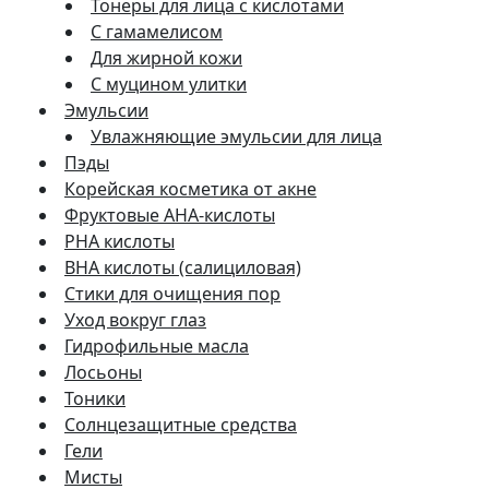
Тонеры для лица с кислотами
С гамамелисом
Для жирной кожи
С муцином улитки
Эмульсии
Увлажняющие эмульсии для лица
Пэды
Корейская косметика от акне
Фруктовые AHA-кислоты
PHA кислоты
BHA кислоты (салициловая)
Стики для очищения пор
Уход вокруг глаз
Гидрофильные масла
Лосьоны
Тоники
Солнцезащитные средства
Гели
Мисты