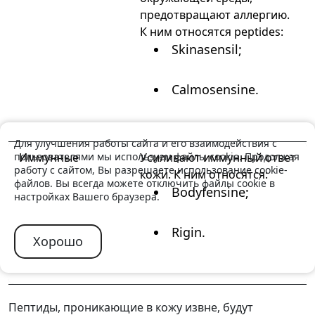
предотвращают аллергию.
К ним относятся peptides:
Skinasensil;
Calmosensine.
Для улучшения работы сайта и его взаимодействия с
пользователями мы используем файлы cookie. Продолжая
Иммунные
Усиливают иммунный ответ
работу с сайтом, Вы разрешаете использование cookie-
кожи. К ним относятся:
файлов. Вы всегда можете отключить файлы cookie в
Bodyfensine;
настройках Вашего браузера.
Rigin.
Хорошо
Пептиды, проникающие в кожу извне, будут