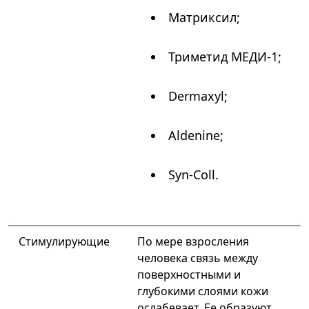
Матриксил;
Триметид МЕДИ-1;
Dermaxyl;
Aldenine;
Syn-Coll.
Стимулирующие
По мере взросления
человека связь между
поверхностными и
глубокими слоями кожи
ослабевает. Ее образуют