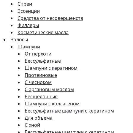
Спреи
Эссенции
Средства от несовершенств
Филлеры
Косметические масла
Волосы
Шампуни
От перхоти
Бессульфатные
Шампуни с кератином
Протеиновые
С чесноком
С аргановым маслом
Бесщелочные
Шампуни с коллагеном
Бессульфатные шампуни с кератином
Для объема
С хной
Бессульфатные шампуни с кератином