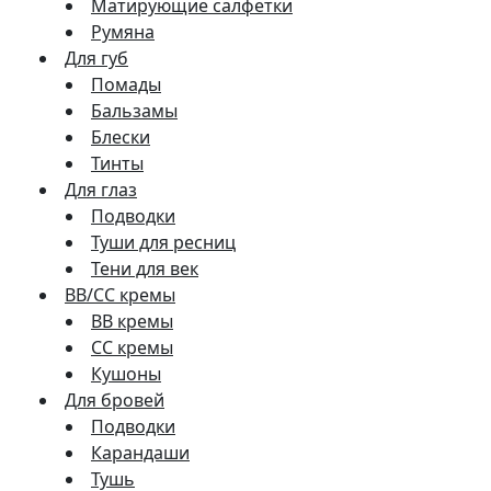
Матирующие салфетки
Румяна
Для губ
Помады
Бальзамы
Блески
Тинты
Для глаз
Подводки
Туши для ресниц
Тени для век
BB/CC кремы
BB кремы
СС кремы
Кушоны
Для бровей
Подводки
Карандаши
Тушь