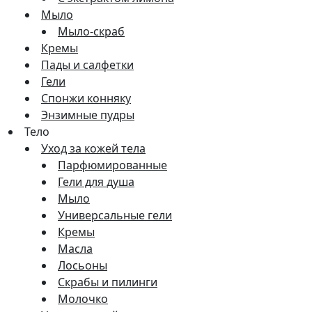
Мыло
Мыло-скраб
Кремы
Пады и салфетки
Гели
Спонжи конняку
Энзимные пудры
Тело
Уход за кожей тела
Парфюмированные
Гели для душа
Мыло
Универсальные гели
Кремы
Масла
Лосьоны
Скрабы и пилинги
Молочко