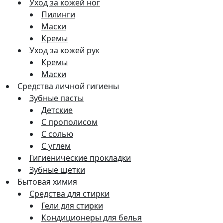
Уход за кожей ног
Пилинги
Маски
Кремы
Уход за кожей рук
Кремы
Маски
Средства личной гигиены
Зубные пасты
Детские
С прополисом
С солью
С углем
Гигиенические прокладки
Зубные щетки
Бытовая химия
Средства для стирки
Гели для стирки
Кондиционеры для белья