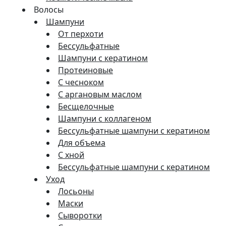
Волосы
Шампуни
От перхоти
Бессульфатные
Шампуни с кератином
Протеиновые
С чесноком
С аргановым маслом
Бесщелочные
Шампуни с коллагеном
Бессульфатные шампуни с кератином
Для объема
С хной
Бессульфатные шампуни с кератином
Уход
Лосьоны
Маски
Сыворотки