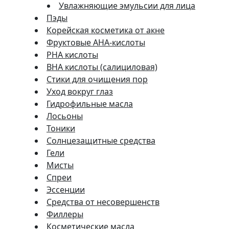
Увлажняющие эмульсии для лица
Пэды
Корейская косметика от акне
Фруктовые AHA-кислоты
PHA кислоты
BHA кислоты (салициловая)
Стики для очищения пор
Уход вокруг глаз
Гидрофильные масла
Лосьоны
Тоники
Солнцезащитные средства
Гели
Мисты
Спреи
Эссенции
Средства от несовершенств
Филлеры
Косметические масла