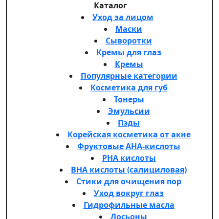
Каталог
Уход за лицом
Маски
Сыворотки
Кремы для глаз
Кремы
Популярные категории
Косметика для губ
Тонеры
Эмульсии
Пэды
Корейская косметика от акне
Фруктовые AHA-кислоты
PHA кислоты
BHA кислоты (салициловая)
Стики для очищения пор
Уход вокруг глаз
Гидрофильные масла
Лосьоны