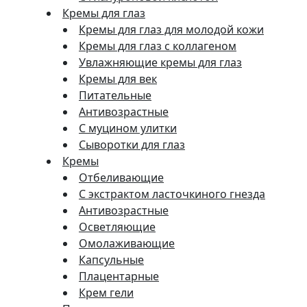
Кремы для глаз
Кремы для глаз для молодой кожи
Кремы для глаз с коллагеном
Увлажняющие кремы для глаз
Кремы для век
Питательные
Антивозрастные
С муцином улитки
Сыворотки для глаз
Кремы
Отбеливающие
С экстрактом ласточкиного гнезда
Антивозрастные
Осветляющие
Омолаживающие
Капсульные
Плацентарные
Крем гели