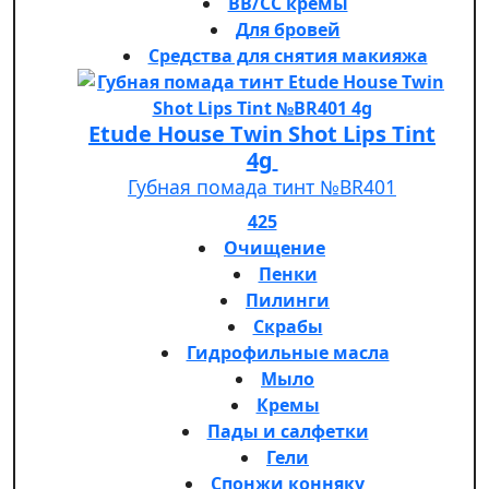
BB/CC кремы
Для бровей
Средства для снятия макияжа
Etude House Twin Shot Lips Tint
4g
Губная помада тинт №BR401
425
Очищение
Пенки
Пилинги
Скрабы
Гидрофильные масла
Мыло
Кремы
Пады и салфетки
Гели
Спонжи конняку