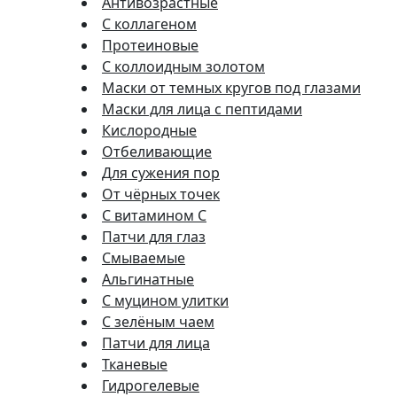
Антивозрастные
С коллагеном
Протеиновые
С коллоидным золотом
Маски от темных кругов под глазами
Маски для лица с пептидами
Кислородные
Отбеливающие
Для сужения пор
От чёрных точек
С витамином C
Патчи для глаз
Смываемые
Альгинатные
С муцином улитки
С зелёным чаем
Патчи для лица
Тканевые
Гидрогелевые