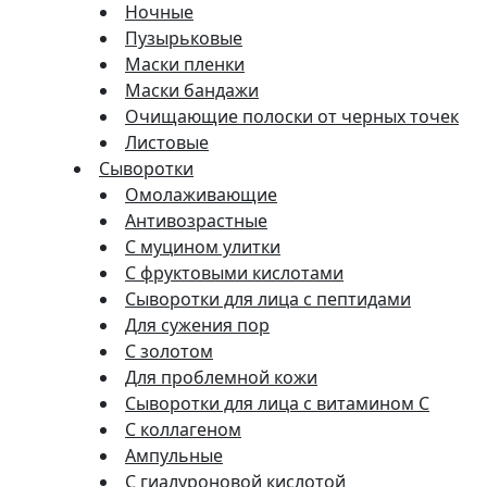
Ночные
Пузырьковые
Маски пленки
Маски бандажи
Очищающие полоски от черных точек
Листовые
Сыворотки
Омолаживающие
Антивозрастные
С муцином улитки
С фруктовыми кислотами
Сыворотки для лица с пептидами
Для сужения пор
С золотом
Для проблемной кожи
Сыворотки для лица с витамином C
С коллагеном
Ампульные
С гиалуроновой кислотой