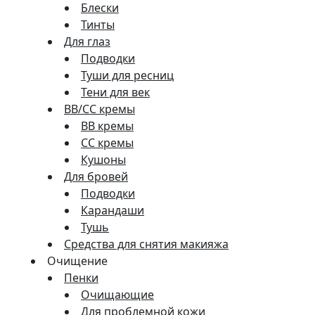
Блески
Тинты
Для глаз
Подводки
Туши для ресниц
Тени для век
BB/CC кремы
BB кремы
СС кремы
Кушоны
Для бровей
Подводки
Карандаши
Тушь
Средства для снятия макияжа
Очищение
Пенки
Очищающие
Для проблемной кожи