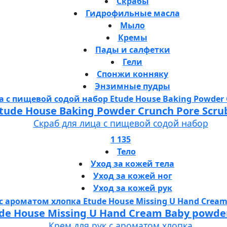
Скрабы
Гидрофильные масла
Мыло
Кремы
Пады и салфетки
Гели
Спонжи конняку
Энзимные пудры
tude House Baking Powder Crunch Pore Scru
Скраб для лица с пищевой содой набор
1 135
Тело
Уход за кожей тела
Уход за кожей ног
Уход за кожей рук
de House Missing U Hand Cream Baby powde
Крем для рук с ароматом хлопка