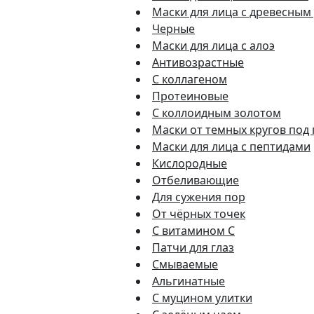
Маски для лица с древесным
Черные
Маски для лица с алоэ
Антивозрастные
С коллагеном
Протеиновые
С коллоидным золотом
Маски от темных кругов под
Маски для лица с пептидами
Кислородные
Отбеливающие
Для сужения пор
От чёрных точек
С витамином C
Патчи для глаз
Смываемые
Альгинатные
С муцином улитки