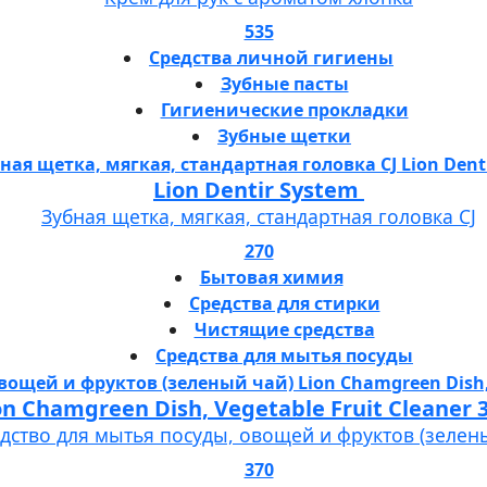
535
Средства личной гигиены
Зубные пасты
Гигиенические прокладки
Зубные щетки
Lion Dentir System
Зубная щетка, мягкая, стандартная головка СJ
270
Бытовая химия
Средства для стирки
Чистящие средства
Средства для мытья посуды
Lion Chamgreen Dish, Vegetable Fruit 
дство для мытья посуды, овощей и фруктов (зелен
370