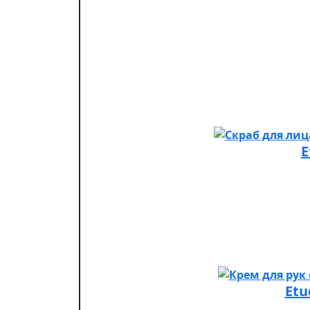
E
Etu