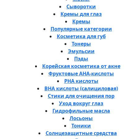
Сыворотки
Кремы для глаз
Кремы
Популярные категории
Косметика для губ
Тонеры
Эмульсии
Пэды
Корейская косметика от акне
Фруктовые AHA-кислоты
PHA кислоты
BHA кислоты (салициловая)
Стики для очищения пор
Уход вокруг глаз
Гидрофильные масла
Лосьоны
Тоники
Солнцезащитные средства