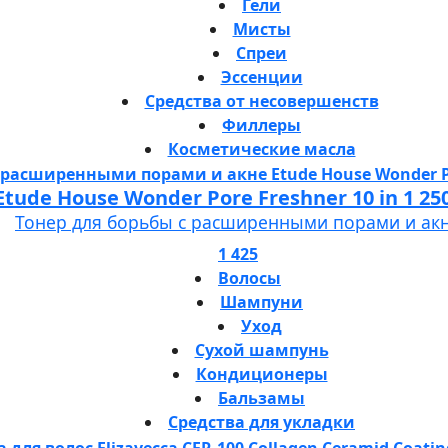
Гели
Мисты
Спреи
Эссенции
Средства от несовершенств
Филлеры
Косметические масла
Etude House Wonder Pore Freshner 10 in 1 25
Тонер для борьбы с расширенными порами и ак
1 425
Волосы
Шампуни
Уход
Сухой шампунь
Кондиционеры
Бальзамы
Средства для укладки