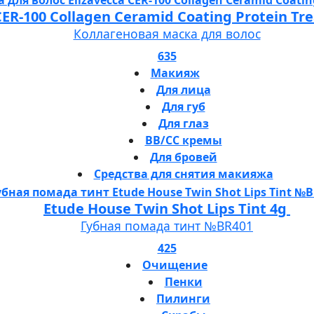
 CER-100 Collagen Ceramid Coating Protein T
Коллагеновая маска для волос
635
Макияж
Для лица
Для губ
Для глаз
BB/CC кремы
Для бровей
Средства для снятия макияжа
Etude House Twin Shot Lips Tint 4g
Губная помада тинт №BR401
425
Очищение
Пенки
Пилинги