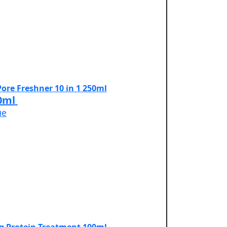
0ml
не