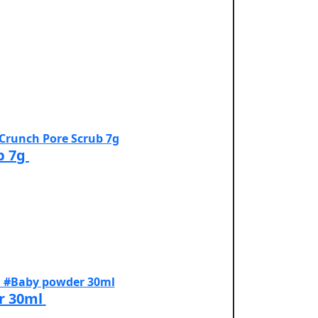
b 7g
r 30ml