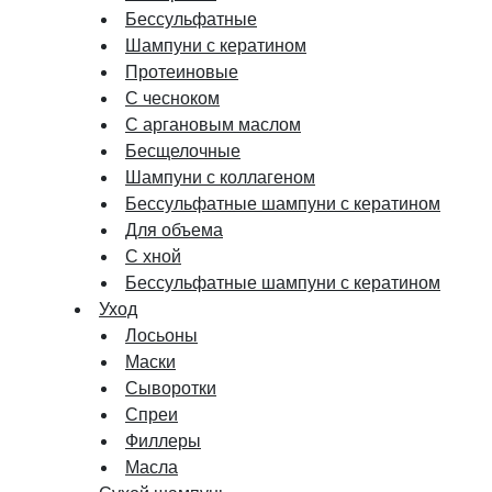
Бессульфатные
Шампуни с кератином
Протеиновые
С чесноком
С аргановым маслом
Бесщелочные
Шампуни с коллагеном
Бессульфатные шампуни с кератином
Для объема
С хной
Бессульфатные шампуни с кератином
Уход
Лосьоны
Маски
Сыворотки
Спреи
Филлеры
Масла