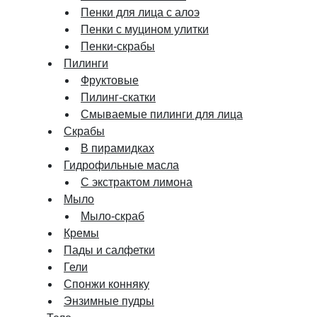
Пенки для лица с алоэ
Пенки с муцином улитки
Пенки-скрабы
Пилинги
Фруктовые
Пилинг-скатки
Смываемые пилинги для лица
Скрабы
В пирамидках
Гидрофильные масла
С экстрактом лимона
Мыло
Мыло-скраб
Кремы
Пады и салфетки
Гели
Спонжи конняку
Энзимные пудры