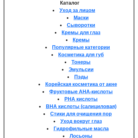
Каталог
Уход за лицом
Маски
Сыворотки
Кремы для глаз
Кремы
Популярные категории
Косметика для губ
Тонеры
Эмульсии
Пэды
Корейская косметика от акне
Фруктовые AHA-кислоты
PHA кислоты
BHA кислоты (салициловая)
Стики для очищения пор
Уход вокруг глаз
Гидрофильные масла
Лосьоны