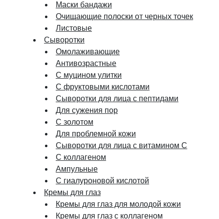
Маски бандажи
Очищающие полоски от черных точек
Листовые
Сыворотки
Омолаживающие
Антивозрастные
С муцином улитки
С фруктовыми кислотами
Сыворотки для лица с пептидами
Для сужения пор
С золотом
Для проблемной кожи
Сыворотки для лица с витамином C
С коллагеном
Ампульные
С гиалуроновой кислотой
Кремы для глаз
Кремы для глаз для молодой кожи
Кремы для глаз с коллагеном