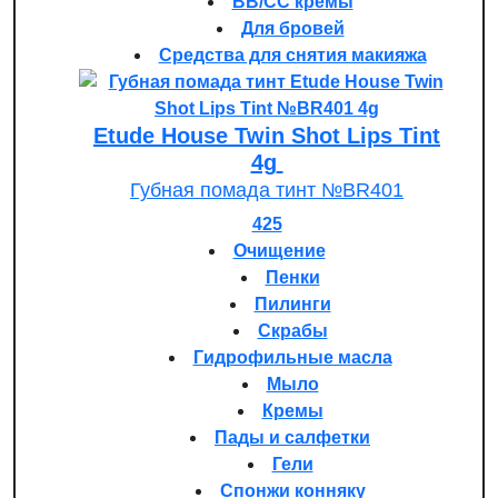
BB/CC кремы
Для бровей
Средства для снятия макияжа
Etude House Twin Shot Lips Tint
4g
Губная помада тинт №BR401
425
Очищение
Пенки
Пилинги
Скрабы
Гидрофильные масла
Мыло
Кремы
Пады и салфетки
Гели
Спонжи конняку