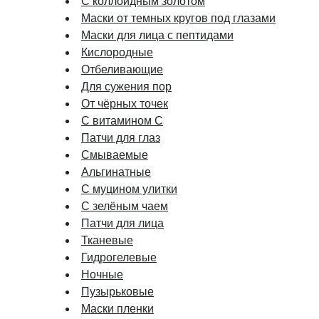
С коллоидным золотом
Маски от темных кругов под глазами
Маски для лица с пептидами
Кислородные
Отбеливающие
Для сужения пор
От чёрных точек
С витамином C
Патчи для глаз
Смываемые
Альгинатные
С муцином улитки
С зелёным чаем
Патчи для лица
Тканевые
Гидрогелевые
Ночные
Пузырьковые
Маски пленки