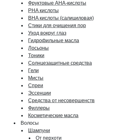
Фруктовые AHA-кислоты
PHA кислоты
BHA кислоты (салициловая)
Стики для очищения пор
Уход вокруг глаз
Гидрофильные масла
Лосьоны
Тоники
Солнцезащитные средства
Гели
Мисты
Спреи
Эссенции
Средства от несовершенств
Филлеры
Косметические масла
Волосы
Шампуни
От перхоти