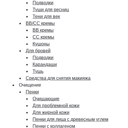
Подводки
Туши для ресниц
Тени для век
BB/CC кремы
BB кремы
СС кремы
Кушоны
Для бровей
Подводки
Карандаши
Тушь
Средства для снятия макияжа
Очищение
Пенки
Очищающие
Для проблемной кожи
Для жирной кожи
Пенки для лица с древесным углем
Пенки с коллагеном