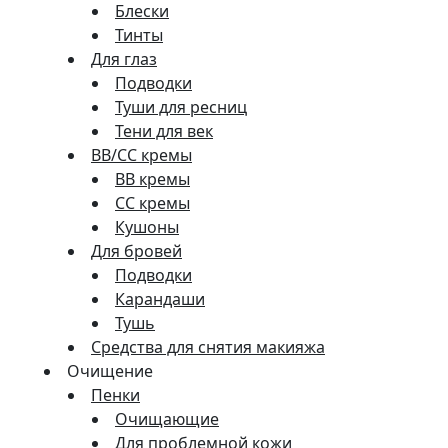
Блески
Тинты
Для глаз
Подводки
Туши для ресниц
Тени для век
BB/CC кремы
BB кремы
СС кремы
Кушоны
Для бровей
Подводки
Карандаши
Тушь
Средства для снятия макияжа
Очищение
Пенки
Очищающие
Для проблемной кожи