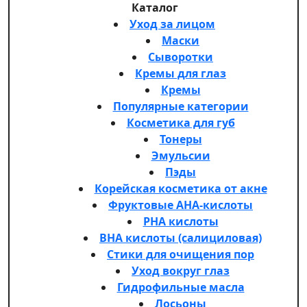
Каталог
Уход за лицом
Маски
Сыворотки
Кремы для глаз
Кремы
Популярные категории
Косметика для губ
Тонеры
Эмульсии
Пэды
Корейская косметика от акне
Фруктовые AHA-кислоты
PHA кислоты
BHA кислоты (салициловая)
Стики для очищения пор
Уход вокруг глаз
Гидрофильные масла
Лосьоны