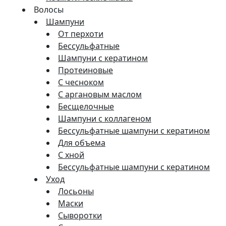
Волосы
Шампуни
От перхоти
Бессульфатные
Шампуни с кератином
Протеиновые
С чесноком
С аргановым маслом
Бесщелочные
Шампуни с коллагеном
Бессульфатные шампуни с кератином
Для объема
С хной
Бессульфатные шампуни с кератином
Уход
Лосьоны
Маски
Сыворотки