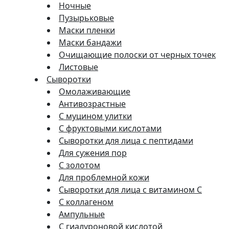
Ночные
Пузырьковые
Маски пленки
Маски бандажи
Очищающие полоски от черных точек
Листовые
Сыворотки
Омолаживающие
Антивозрастные
С муцином улитки
С фруктовыми кислотами
Сыворотки для лица с пептидами
Для сужения пор
С золотом
Для проблемной кожи
Сыворотки для лица с витамином C
С коллагеном
Ампульные
С гиалуроновой кислотой