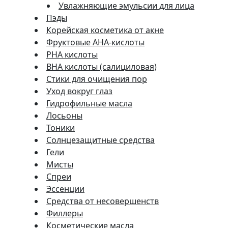
Увлажняющие эмульсии для лица
Пэды
Корейская косметика от акне
Фруктовые AHA-кислоты
PHA кислоты
BHA кислоты (салициловая)
Стики для очищения пор
Уход вокруг глаз
Гидрофильные масла
Лосьоны
Тоники
Солнцезащитные средства
Гели
Мисты
Спреи
Эссенции
Средства от несовершенств
Филлеры
Косметические масла