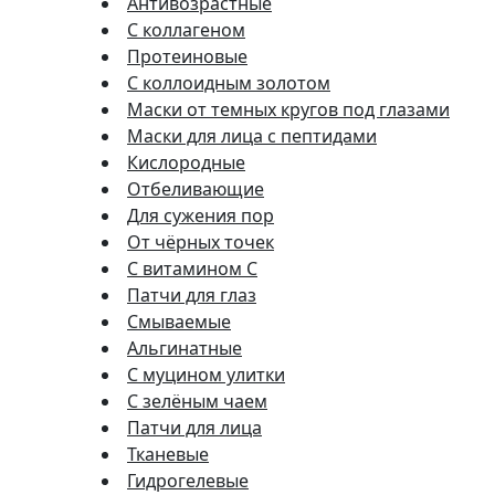
Антивозрастные
С коллагеном
Протеиновые
С коллоидным золотом
Маски от темных кругов под глазами
Маски для лица с пептидами
Кислородные
Отбеливающие
Для сужения пор
От чёрных точек
С витамином C
Патчи для глаз
Смываемые
Альгинатные
С муцином улитки
С зелёным чаем
Патчи для лица
Тканевые
Гидрогелевые