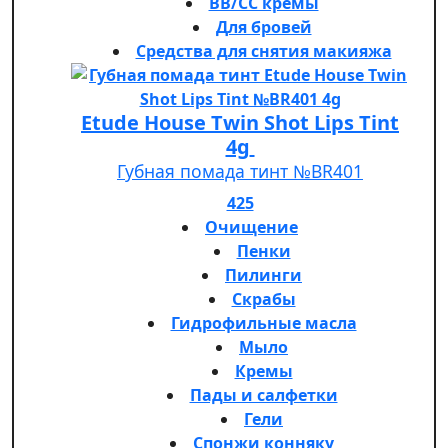
BB/CC кремы
Для бровей
Средства для снятия макияжа
Etude House Twin Shot Lips Tint
4g
Губная помада тинт №BR401
425
Очищение
Пенки
Пилинги
Скрабы
Гидрофильные масла
Мыло
Кремы
Пады и салфетки
Гели
Спонжи конняку