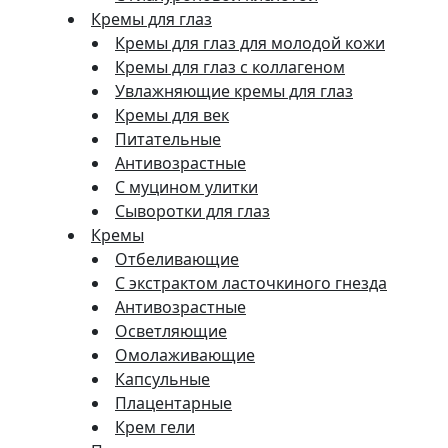
Кремы для глаз
Кремы для глаз для молодой кожи
Кремы для глаз с коллагеном
Увлажняющие кремы для глаз
Кремы для век
Питательные
Антивозрастные
С муцином улитки
Сыворотки для глаз
Кремы
Отбеливающие
С экстрактом ласточкиного гнезда
Антивозрастные
Осветляющие
Омолаживающие
Капсульные
Плацентарные
Крем гели